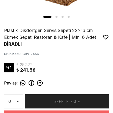
Plastik Dikdörtgen Servis Sepeti 22x16 cm
Ekmek Sepeti Restoran & Kafe | Min. 6 Adet
BİRADLI
Ürün Kodu
:
GRV-2456
₺ 252.72
%
4
₺ 241.58
Paylaş
:
SEPETE EKLE