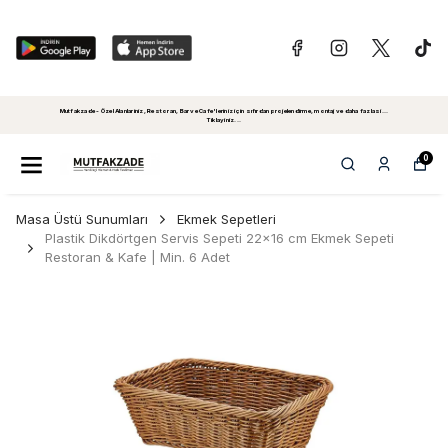
Mutfakzade - Özel Alanlariniz, Restoran, Bar ve Cafe'leriniz için sıfırdan projelendirme, montaj ve daha fazlasi...
Tiklayiniz...
0
Masa Üstü Sunumları
Ekmek Sepetleri
Plastik Dikdörtgen Servis Sepeti 22x16 cm Ekmek Sepeti
Restoran & Kafe | Min. 6 Adet