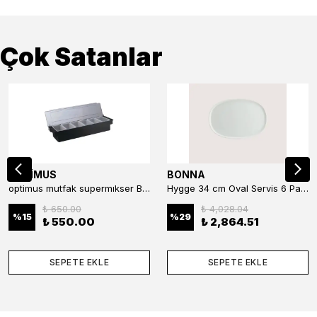
Çok Satanlar
OPTİMUS
BONNA
optimus mutfak supermıkser Bar Konteyner 6'lı 50×16×9 cm Kapaklı Polikarbon Organizer Bar & Kafe
Hygge 34 cm Oval Servis 6 Parça
₺ 650.00
₺ 4,028.04
%
15
%
29
₺ 550.00
₺ 2,864.51
SEPETE EKLE
SEPETE EKLE