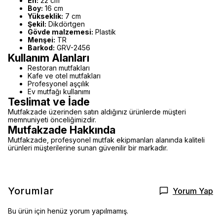
En:
22 cm
Boy:
16 cm
Yükseklik:
7 cm
Şekil:
Dikdörtgen
Gövde malzemesi:
Plastik
Menşei:
TR
Barkod:
GRV-2456
Kullanım Alanları
Restoran mutfakları
Kafe ve otel mutfakları
Profesyonel aşçılık
Ev mutfağı kullanımı
Teslimat ve İade
Mutfakzade üzerinden satın aldığınız ürünlerde müşteri
memnuniyeti önceliğimizdir.
Mutfakzade Hakkında
Mutfakzade, profesyonel mutfak ekipmanları alanında kaliteli
ürünleri müşterilerine sunan güvenilir bir markadır.
Yorumlar
Yorum Yap
Bu ürün için henüz yorum yapılmamış.