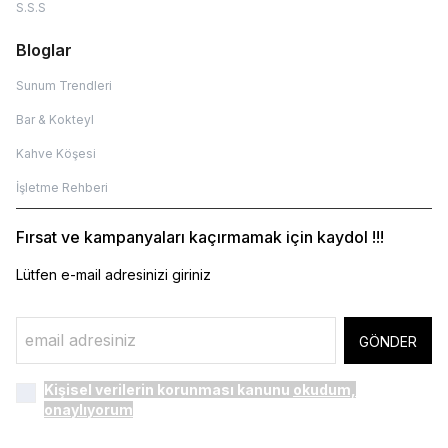
S.S.S
Bloglar
Sunum Trendleri
Bar & Kokteyl
Kahve Köşesi
İşletme Rehberi
Fırsat ve kampanyaları kaçırmamak için kaydol !!!
Lütfen e-mail adresinizi giriniz
GÖNDER
Kişisel verilerin korunması kanunu
okudum,
onaylıyorum