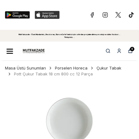
Mutfakzade - Özel Alanlariniz, Restoran, Bar ve Cafe'leriniz için sıfırdan projelendirme, montaj ve daha fazlasi...
Tiklayiniz...
0
Masa Üstü Sunumları
Porselen Horeca
Çukur Tabak
Pott Çukur Tabak 18 cm 800 cc 12 Parça