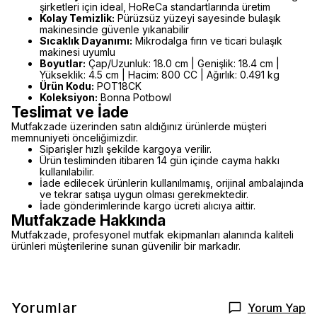
şirketleri için ideal, HoReCa standartlarında üretim
Kolay Temizlik:
Pürüzsüz yüzeyi sayesinde bulaşık
makinesinde güvenle yıkanabilir
Sıcaklık Dayanımı:
Mikrodalga fırın ve ticari bulaşık
makinesi uyumlu
Boyutlar:
Çap/Uzunluk: 18.0 cm | Genişlik: 18.4 cm |
Yükseklik: 4.5 cm | Hacim: 800 CC | Ağırlık: 0.491 kg
Ürün Kodu:
POT18CK
Koleksiyon:
Bonna Potbowl
Teslimat ve İade
Mutfakzade üzerinden satın aldığınız ürünlerde müşteri
memnuniyeti önceliğimizdir.
Siparişler hızlı şekilde kargoya verilir.
Ürün tesliminden itibaren 14 gün içinde cayma hakkı
kullanılabilir.
İade edilecek ürünlerin kullanılmamış, orijinal ambalajında
ve tekrar satışa uygun olması gerekmektedir.
İade gönderimlerinde kargo ücreti alıcıya aittir.
Mutfakzade Hakkında
Mutfakzade, profesyonel mutfak ekipmanları alanında kaliteli
ürünleri müşterilerine sunan güvenilir bir markadır.
Yorumlar
Yorum Yap