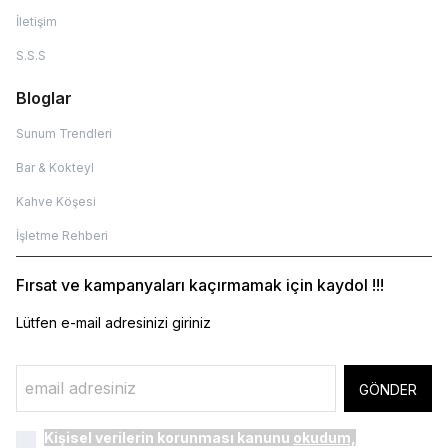
İletişim
S.S.S
Bloglar
Sunum Trendleri
Bar & Kokteyl
Kahve Köşesi
İşletme Rehberi
Fırsat ve kampanyaları kaçırmamak için kaydol !!!
Lütfen e-mail adresinizi giriniz
GÖNDER
Kişisel verilerin korunması kanunu
okudum,