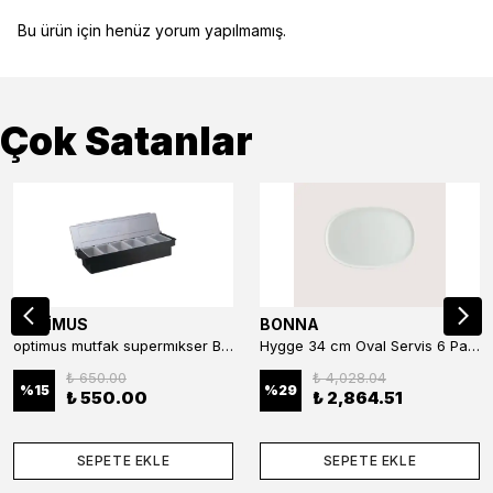
Bu ürün için henüz yorum yapılmamış.
Çok Satanlar
OPTİMUS
BONNA
optimus mutfak supermıkser Bar Konteyner 6'lı 50×16×9 cm Kapaklı Polikarbon Organizer Bar & Kafe
Hygge 34 cm Oval Servis 6 Parça
₺ 650.00
₺ 4,028.04
%
15
%
29
₺ 550.00
₺ 2,864.51
SEPETE EKLE
SEPETE EKLE