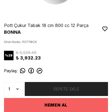
Pott Çukur Tabak 18 cm 800 cc 12 Parça
BONNA
Ürün Kodu
:
POT18CK
₺ 5,529.46
%
29
₺ 3,932.23
Paylaş
:
SEPETE EKLE
HEMEN AL