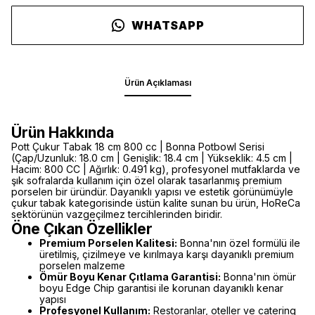
WHATSAPP
Ürün Açıklaması
Ürün Hakkında
Pott Çukur Tabak 18 cm 800 cc | Bonna Potbowl Serisi
(Çap/Uzunluk: 18.0 cm | Genişlik: 18.4 cm | Yükseklik: 4.5 cm |
Hacim: 800 CC | Ağırlık: 0.491 kg), profesyonel mutfaklarda ve
şık sofralarda kullanım için özel olarak tasarlanmış premium
porselen bir üründür. Dayanıklı yapısı ve estetik görünümüyle
çukur tabak kategorisinde üstün kalite sunan bu ürün, HoReCa
sektörünün vazgeçilmez tercihlerinden biridir.
Öne Çıkan Özellikler
Premium Porselen Kalitesi:
Bonna'nın özel formülü ile
üretilmiş, çizilmeye ve kırılmaya karşı dayanıklı premium
porselen malzeme
Ömür Boyu Kenar Çıtlama Garantisi:
Bonna'nın ömür
boyu Edge Chip garantisi ile korunan dayanıklı kenar
yapısı
Profesyonel Kullanım:
Restoranlar, oteller ve catering