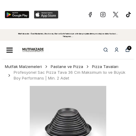
Mutfakzade - Özel Alanlariniz, Restoran, Bar ve Cafe'leriniz için sıfırdan projelendirme, montaj ve daha fazlasi...
Tiklayiniz...
0
Mutfak Malzemeleri
Pastane ve Pizza
Pizza Tavaları
Profesyonel Sac Pizza Tava 36 Cm Maksimum Isı ve Büyük
Boy Performans | Min. 2 Adet