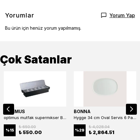
Yorumlar
Yorum Yap
Bu ürün için henüz yorum yapılmamış.
Çok Satanlar
OPTİMUS
BONNA
optimus mutfak supermıkser Bar Konteyner 6'lı 50×16×9 cm Kapaklı Polikarbon Organizer Bar & Kafe
Hygge 34 cm Oval Servis 6 Parça
₺ 650.00
₺ 4,028.04
%
15
%
29
₺ 550.00
₺ 2,864.51