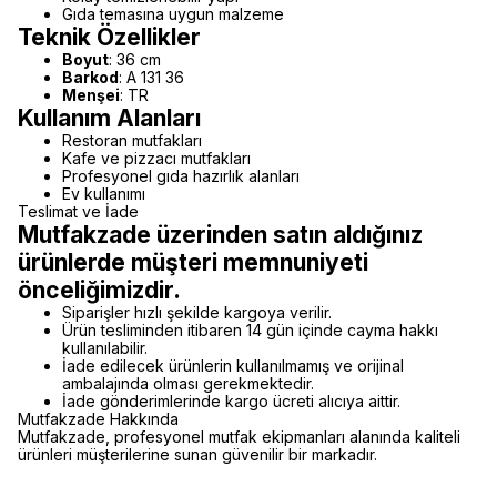
Gıda temasına uygun malzeme
Teknik Özellikler
Boyut
: 36 cm
Barkod
: A 131 36
Menşei
: TR
Kullanım Alanları
Restoran mutfakları
Kafe ve pizzacı mutfakları
Profesyonel gıda hazırlık alanları
Ev kullanımı
Teslimat ve İade
Mutfakzade üzerinden satın aldığınız
ürünlerde müşteri memnuniyeti
önceliğimizdir.
Siparişler hızlı şekilde kargoya verilir.
Ürün tesliminden itibaren 14 gün içinde cayma hakkı
kullanılabilir.
İade edilecek ürünlerin kullanılmamış ve orijinal
ambalajında olması gerekmektedir.
İade gönderimlerinde kargo ücreti alıcıya aittir.
Mutfakzade Hakkında
Mutfakzade, profesyonel mutfak ekipmanları alanında kaliteli
ürünleri müşterilerine sunan güvenilir bir markadır.