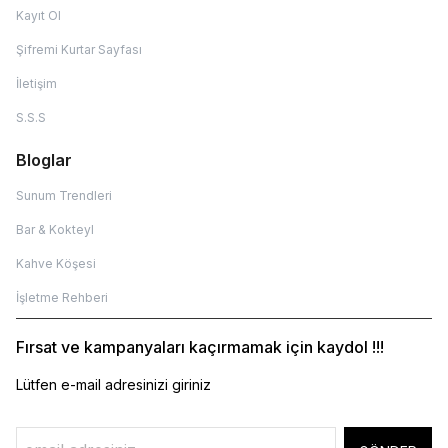
Kayıt Ol
Şifremi Kurtar Sayfası
İletişim
S.S.S
Bloglar
Sunum Trendleri
Bar & Kokteyl
Kahve Köşesi
İşletme Rehberi
Fırsat ve kampanyaları kaçırmamak için kaydol !!!
Lütfen e-mail adresinizi giriniz