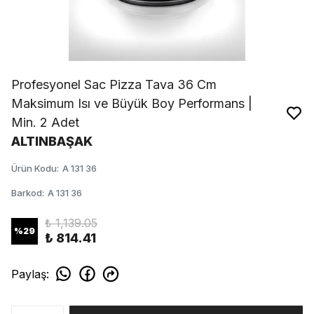
Profesyonel Sac Pizza Tava 36 Cm
Maksimum Isı ve Büyük Boy Performans |
Min. 2 Adet
ALTINBAŞAK
Ürün Kodu
:
A 131 36
Barkod
:
A 131 36
₺ 1,139.05
%
29
₺ 814.41
Paylaş
: