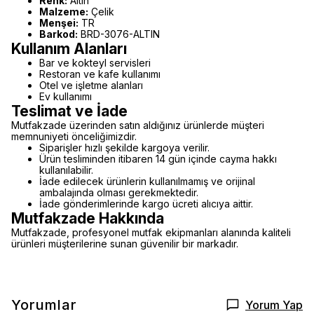
Renk:
Altın
Malzeme:
Çelik
Menşei:
TR
Barkod:
BRD-3076-ALTIN
Kullanım Alanları
Bar ve kokteyl servisleri
Restoran ve kafe kullanımı
Otel ve işletme alanları
Ev kullanımı
Teslimat ve İade
Mutfakzade üzerinden satın aldığınız ürünlerde müşteri
memnuniyeti önceliğimizdir.
Siparişler hızlı şekilde kargoya verilir.
Ürün tesliminden itibaren 14 gün içinde cayma hakkı
kullanılabilir.
İade edilecek ürünlerin kullanılmamış ve orijinal
ambalajında olması gerekmektedir.
İade gönderimlerinde kargo ücreti alıcıya aittir.
Mutfakzade Hakkında
Mutfakzade, profesyonel mutfak ekipmanları alanında kaliteli
ürünleri müşterilerine sunan güvenilir bir markadır.
Yorumlar
Yorum Yap