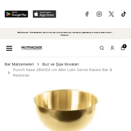
Mutfakzade - Özel Alanlariniz, Restoran, Bar ve Cafe'leriniz için sıfırdan projelendirme, montaj ve daha fazlasi...
Tiklayiniz...
0
Bar Malzemeleri
Buz ve Şişe Kovaları
Punch Kase 28xH24 cm Altın Lüks Servis Kasesi Bar &
Restoran