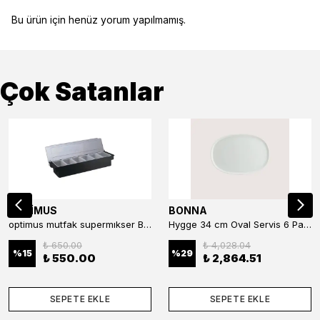
Bu ürün için henüz yorum yapılmamış.
Çok Satanlar
OPTİMUS
BONNA
optimus mutfak supermıkser Bar Konteyner 6'lı 50×16×9 cm Kapaklı Polikarbon Organizer Bar & Kafe
Hygge 34 cm Oval Servis 6 Parça
₺ 650.00
₺ 4,028.04
%
15
%
29
₺ 550.00
₺ 2,864.51
SEPETE EKLE
SEPETE EKLE