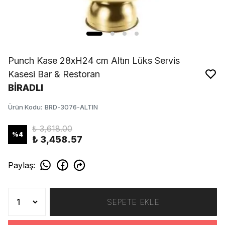
Punch Kase 28xH24 cm Altın Lüks Servis
Kasesi Bar & Restoran
BİRADLI
Ürün Kodu
:
BRD-3076-ALTIN
₺ 3,618.00
%
4
₺ 3,458.57
Paylaş
:
SEPETE EKLE