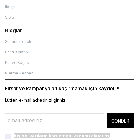
İletişim
S.S.S
Bloglar
Sunum Trendleri
Bar & Kokteyl
Kahve Köşesi
İşletme Rehberi
Fırsat ve kampanyaları kaçırmamak için kaydol !!!
Lütfen e-mail adresinizi giriniz
GÖNDER
Kişisel verilerin korunması kanunu
okudum,