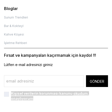
Bloglar
Sunum Trendleri
Bar & Kokteyl
Kahve Köşesi
İşletme Rehberi
Fırsat ve kampanyaları kaçırmamak için kaydol !!!
Lütfen e-mail adresinizi giriniz
GÖNDER
Kişisel verilerin korunması kanunu
okudum,
onaylıyorum