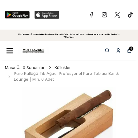
Mutfakzade - Özel Alanlariniz, Restoran, Bar ve Cafe'leriniz için sıfırdan projelendirme, montaj ve daha fazlasi...
Tiklayiniz...
0
Masa Üstü Sunumları
Küllükler
Puro Küllüğü Tik Ağacı Profesyonel Puro Tablası Bar &
Lounge | Min. 6 Adet