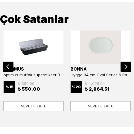
Çok Satanlar
OPTİMUS
BONNA
optimus mutfak supermıkser Bar Konteyner 6'lı 50×16×9 cm Kapaklı Polikarbon Organizer Bar & Kafe
Hygge 34 cm Oval Servis 6 Parça
₺ 650.00
₺ 4,028.04
%
15
%
29
₺ 550.00
₺ 2,864.51
SEPETE EKLE
SEPETE EKLE