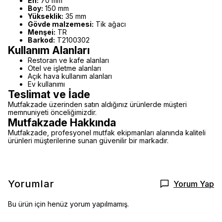
En:
70 mm
Boy:
150 mm
Yükseklik:
35 mm
Gövde malzemesi:
Tik ağacı
Menşei:
TR
Barkod:
T2100302
Kullanım Alanları
Restoran ve kafe alanları
Otel ve işletme alanları
Açık hava kullanım alanları
Ev kullanımı
Teslimat ve İade
Mutfakzade üzerinden satın aldığınız ürünlerde müşteri
memnuniyeti önceliğimizdir.
Mutfakzade Hakkında
Mutfakzade, profesyonel mutfak ekipmanları alanında kaliteli
ürünleri müşterilerine sunan güvenilir bir markadır.
Yorumlar
Yorum Yap
Bu ürün için henüz yorum yapılmamış.