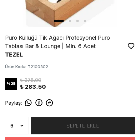
Puro Küllüğü Tik Ağacı Profesyonel Puro
Tablası Bar & Lounge | Min. 6 Adet
TEZEL
Ürün Kodu
:
T2100302
₺ 378.00
%
25
₺ 283.50
Paylaş
:
SEPETE EKLE