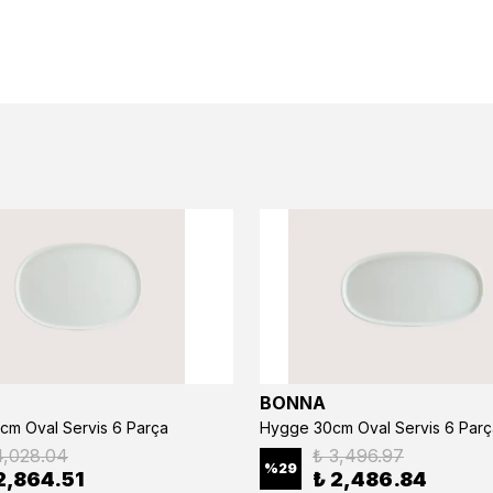
BONNA
cm Oval Servis 6 Parça
Hygge 30cm Oval Servis 6 Parç
4,028.04
₺ 3,496.97
%
29
2,864.51
₺ 2,486.84