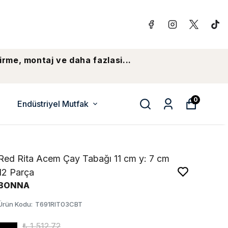
irme, montaj ve daha fazlasi...
0
Endüstriyel Mutfak
Red Rita Acem Çay Tabağı 11 cm y: 7 cm
12 Parça
BONNA
Ürün Kodu
:
T691RIT03CBT
₺ 1,512.72