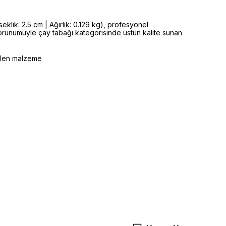
klik: 2.5 cm | Ağırlık: 0.129 kg), profesyonel
 görünümüyle çay tabağı kategorisinde üstün kalite sunan
selen malzeme