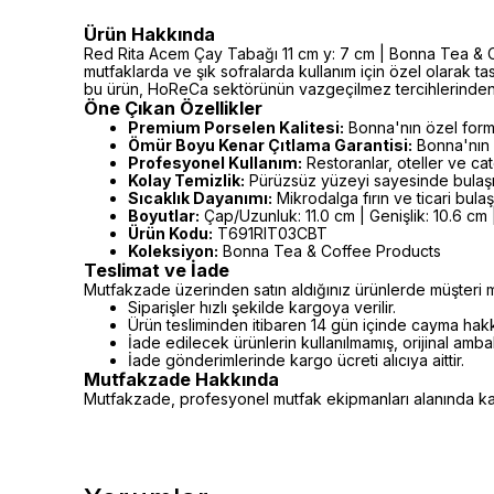
Ürün Hakkında
Red Rita Acem Çay Tabağı 11 cm y: 7 cm | Bonna Tea & Coff
mutfaklarda ve şık sofralarda kullanım için özel olarak t
bu ürün, HoReCa sektörünün vazgeçilmez tercihlerinden b
Öne Çıkan Özellikler
Premium Porselen Kalitesi:
Bonna'nın özel formü
Ömür Boyu Kenar Çıtlama Garantisi:
Bonna'nın 
Profesyonel Kullanım:
Restoranlar, oteller ve cat
Kolay Temizlik:
Pürüzsüz yüzeyi sayesinde bulaşı
Sıcaklık Dayanımı:
Mikrodalga fırın ve ticari bula
Boyutlar:
Çap/Uzunluk: 11.0 cm | Genişlik: 10.6 cm |
Ürün Kodu:
T691RIT03CBT
Koleksiyon:
Bonna Tea & Coffee Products
Teslimat ve İade
Mutfakzade üzerinden satın aldığınız ürünlerde müşteri m
Siparişler hızlı şekilde kargoya verilir.
Ürün tesliminden itibaren 14 gün içinde cayma hakkı 
İade edilecek ürünlerin kullanılmamış, orijinal amb
İade gönderimlerinde kargo ücreti alıcıya aittir.
Mutfakzade Hakkında
Mutfakzade, profesyonel mutfak ekipmanları alanında kalit