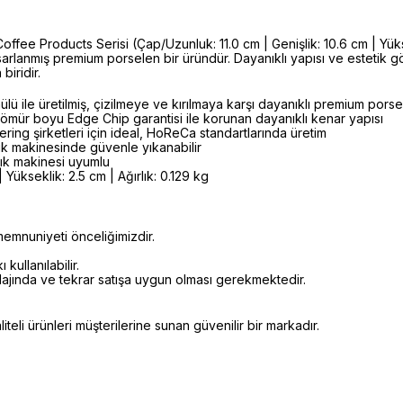
ee Products Serisi (Çap/Uzunluk: 11.0 cm | Genişlik: 10.6 cm | Yükse
asarlanmış premium porselen bir üründür. Dayanıklı yapısı ve estetik
iridir.
lü ile üretilmiş, çizilmeye ve kırılmaya karşı dayanıklı premium por
ömür boyu Edge Chip garantisi ile korunan dayanıklı kenar yapısı
ering şirketleri için ideal, HoReCa standartlarında üretim
k makinesinde güvenle yıkanabilir
şık makinesi uyumlu
 Yükseklik: 2.5 cm | Ağırlık: 0.129 kg
emnuniyeti önceliğimizdir.
kullanılabilir.
alajında ve tekrar satışa uygun olması gerekmektedir.
eli ürünleri müşterilerine sunan güvenilir bir markadır.