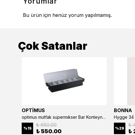
Yorumlar
Bu ürün için henüz yorum yapılmamış.
Çok Satanlar
OPTİMUS
BONNA
optimus mutfak supermıkser Bar Konteyner 6'lı 50×16×9 cm Kapaklı Polikarbon Organizer Bar & Kafe
Hygge 34 
₺ 650.00
₺ 
%
15
%
29
₺ 550.00
₺ 