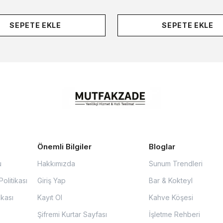
SEPETE EKLE
SEPETE EKLE
Önemli Bilgiler
Bloglar
u
Hakkımızda
Sunum Trendleri
olitikası
Giriş Yap
Bar & Kokteyl
ikası
Kayıt Ol
Kahve Köşesi
Şifremi Kurtar Sayfası
İşletme Rehberi