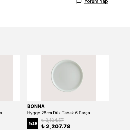
Yorum Yap
BONNA
BONN
a
Hygge 28cm Düz Tabak 6 Parça
₺ 3,104.57
%
29
%
29
₺ 2,207.78