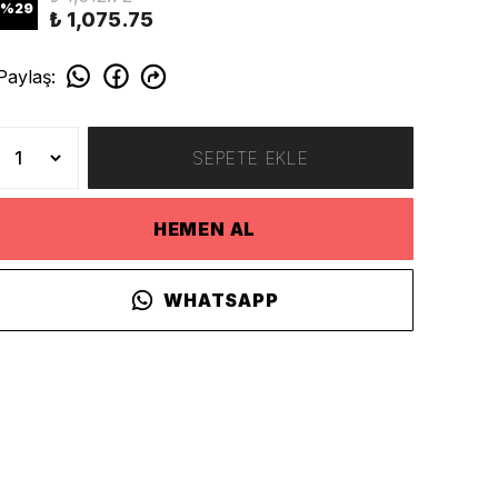
%
29
₺ 1,075.75
Paylaş
:
SEPETE EKLE
HEMEN AL
WHATSAPP