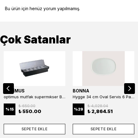
Bu ürün için henüz yorum yapılmamış.
Çok Satanlar
OPTİMUS
BONNA
optimus mutfak supermıkser Bar Konteyner 6'lı 50×16×9 cm Kapaklı Polikarbon Organizer Bar & Kafe
Hygge 34 cm Oval Servis 6 Parça
₺ 650.00
₺ 4,028.04
%
15
%
29
₺ 550.00
₺ 2,864.51
SEPETE EKLE
SEPETE EKLE