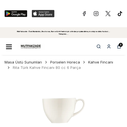
Mutfakzade - Özel Alanlariniz, Restoran, Bar ve Cafe'leriniz için sıfırdan projelendirme, montaj ve daha fazlasi...
Tiklayiniz...
0
Masa Üstü Sunumları
Porselen Horeca
Kahve Fincanı
Rita Türk Kahve Fincanı 80 cc 6 Parça