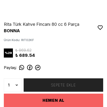
Rita Türk Kahve Fincanı 80 cc 6 Parça
BONNA
Ürün Kodu
:
RIT02KF
₺ 969.62
%
29
₺ 689.54
Paylaş
:
SEPETE EKLE
HEMEN AL