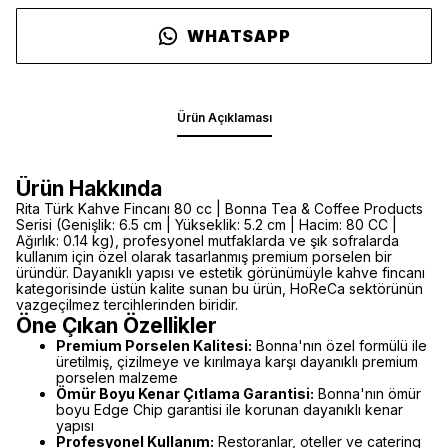
WHATSAPP
Ürün Açıklaması
Ürün Hakkında
Rita Türk Kahve Fincanı 80 cc | Bonna Tea & Coffee Products
Serisi (Genişlik: 6.5 cm | Yükseklik: 5.2 cm | Hacim: 80 CC |
Ağırlık: 0.14 kg), profesyonel mutfaklarda ve şık sofralarda
kullanım için özel olarak tasarlanmış premium porselen bir
üründür. Dayanıklı yapısı ve estetik görünümüyle kahve fincanı
kategorisinde üstün kalite sunan bu ürün, HoReCa sektörünün
vazgeçilmez tercihlerinden biridir.
Öne Çıkan Özellikler
Premium Porselen Kalitesi:
Bonna'nın özel formülü ile
üretilmiş, çizilmeye ve kırılmaya karşı dayanıklı premium
porselen malzeme
Ömür Boyu Kenar Çıtlama Garantisi:
Bonna'nın ömür
boyu Edge Chip garantisi ile korunan dayanıklı kenar
yapısı
Profesyonel Kullanım:
Restoranlar, oteller ve catering