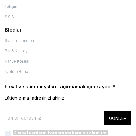
İletişim
S.S.S
Bloglar
Sunum Trendleri
Bar & Kokteyl
Kahve Köşesi
İşletme Rehberi
Fırsat ve kampanyaları kaçırmamak için kaydol !!!
Lütfen e-mail adresinizi giriniz
GÖNDER
Kişisel verilerin korunması kanunu
okudum,