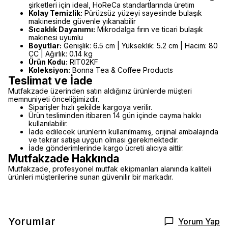
şirketleri için ideal, HoReCa standartlarında üretim
Kolay Temizlik:
Pürüzsüz yüzeyi sayesinde bulaşık
makinesinde güvenle yıkanabilir
Sıcaklık Dayanımı:
Mikrodalga fırın ve ticari bulaşık
makinesi uyumlu
Boyutlar:
Genişlik: 6.5 cm | Yükseklik: 5.2 cm | Hacim: 80
CC | Ağırlık: 0.14 kg
Ürün Kodu:
RIT02KF
Koleksiyon:
Bonna Tea & Coffee Products
Teslimat ve İade
Mutfakzade üzerinden satın aldığınız ürünlerde müşteri
memnuniyeti önceliğimizdir.
Siparişler hızlı şekilde kargoya verilir.
Ürün tesliminden itibaren 14 gün içinde cayma hakkı
kullanılabilir.
İade edilecek ürünlerin kullanılmamış, orijinal ambalajında
ve tekrar satışa uygun olması gerekmektedir.
İade gönderimlerinde kargo ücreti alıcıya aittir.
Mutfakzade Hakkında
Mutfakzade, profesyonel mutfak ekipmanları alanında kaliteli
ürünleri müşterilerine sunan güvenilir bir markadır.
Yorumlar
Yorum Yap