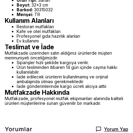
Ürün Tipi:
Sahan
Boyut:
32x3 cm
Barkod:
30315032
Menşei:
TR
Kullanım Alanları
Restoran mutfakları
Kafe ve otel mutfakları
Profesyonel gıda hazırlık alanları
Ev kullanımı
Teslimat ve İade
Mutfakzade üzerinden satın aldığınız ürünlerde müşteri
memnuniyeti önceliğimizdir.
Siparişler hızlı şekilde kargoya verilir.
Ürün tesliminden itibaren 14 gün içinde cayma hakkı
kullanılabilir.
İade edilecek ürünlerin kullanılmamış ve orijinal
ambalajında olması gerekmektedir.
İade gönderimlerinde kargo ücreti alıcıya aittir.
Mutfakzade Hakkında
Mutfakzade, profesyonel mutfak ekipmanları alanında kaliteli
ürünleri müşterilerine sunan güvenilir bir markadır.
Yorumlar
Yorum Yap