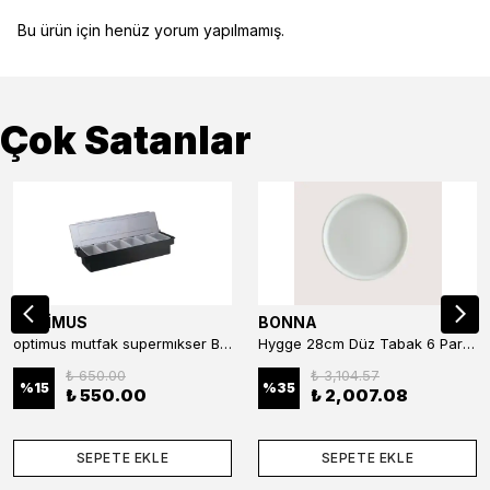
Bu ürün için henüz yorum yapılmamış.
Çok Satanlar
OPTİMUS
BONNA
optimus mutfak supermıkser Bar Konteyner 6'lı 50×16×9 cm Kapaklı Polikarbon Organizer Bar & Kafe
Hygge 28cm Düz Tabak 6 Parça
₺ 650.00
₺ 3,104.57
%
15
%
35
₺ 550.00
₺ 2,007.08
SEPETE EKLE
SEPETE EKLE