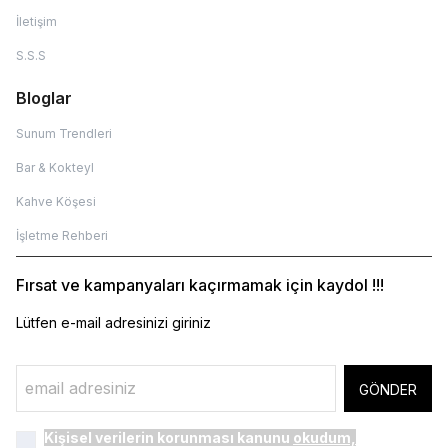
İletişim
S.S.S
Bloglar
Sunum Trendleri
Bar & Kokteyl
Kahve Köşesi
İşletme Rehberi
Fırsat ve kampanyaları kaçırmamak için kaydol !!!
Lütfen e-mail adresinizi giriniz
GÖNDER
Kişisel verilerin korunması kanunu
okudum,