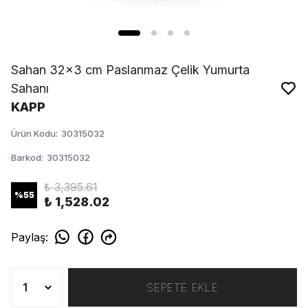
Sahan 32x3 cm Paslanmaz Çelik Yumurta
Sahanı
KAPP
Ürün Kodu
:
30315032
Barkod
:
30315032
₺ 3,395.61
%
55
₺ 1,528.02
Paylaş
:
SEPETE EKLE