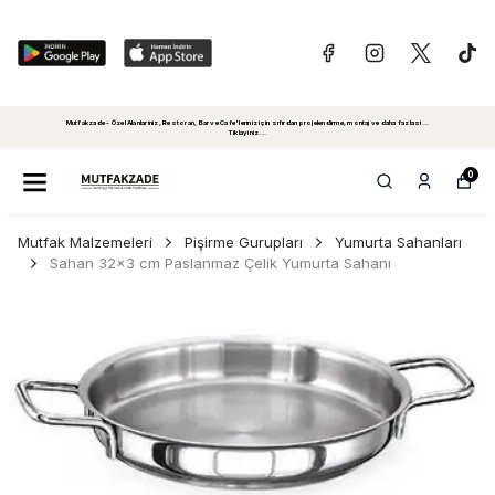
Mutfakzade - Özel Alanlariniz, Restoran, Bar ve Cafe'leriniz için sıfırdan projelendirme, montaj ve daha fazlasi...
Tiklayiniz...
0
Mutfak Malzemeleri
Pişirme Gurupları
Yumurta Sahanları
Sahan 32x3 cm Paslanmaz Çelik Yumurta Sahanı