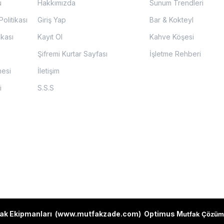
u
Hakkımızda
Sunum Trendleri
olitikası
Giriş Yap
Bar & Kokteyl
ikası
Kayıt Ol
Kahve Köşesi
Şifremi Kurtar Sayfası
İşletme Rehberi
mesi
İletişim
i
S.S.S
ak Ekipmanları (
www.mutfakzade.com
)
Optimus M
utfak Çözüm 