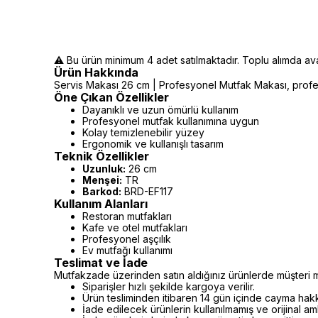
⚠️ Bu ürün minimum 4 adet satılmaktadır. Toplu alımda avant
Ürün Hakkında
Servis Makası 26 cm | Profesyonel Mutfak Makası, profesy
Öne Çıkan Özellikler
Dayanıklı ve uzun ömürlü kullanım
Profesyonel mutfak kullanımına uygun
Kolay temizlenebilir yüzey
Ergonomik ve kullanışlı tasarım
Teknik Özellikler
Uzunluk:
26 cm
Menşei:
TR
Barkod:
BRD-EF117
Kullanım Alanları
Restoran mutfakları
Kafe ve otel mutfakları
Profesyonel aşçılık
Ev mutfağı kullanımı
Teslimat ve İade
Mutfakzade üzerinden satın aldığınız ürünlerde müşteri m
Siparişler hızlı şekilde kargoya verilir.
Ürün tesliminden itibaren 14 gün içinde cayma hakkı 
İade edilecek ürünlerin kullanılmamış ve orijinal a