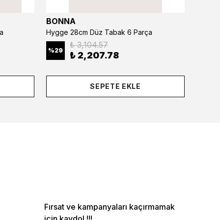
BONNA
BONN
a
Hygge 28cm Düz Tabak 6 Parça
₺ 3,104.57
%
29
%
29
₺ 2,207.78
SEPETE EKLE
Fırsat ve kampanyaları kaçırmamak
için kaydol !!!