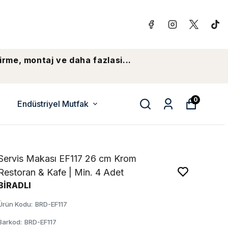
irme, montaj ve daha fazlasi...
0
Endüstriyel Mutfak
Servis Makası EF117 26 cm Krom
Restoran & Kafe | Min. 4 Adet
BİRADLI
Ürün Kodu
:
BRD-EF117
Barkod
:
BRD-EF117