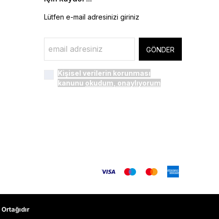
Lütfen e-mail adresinizi giriniz
GÖNDER
Kişisel verilerin korunması
kanunu
okudum, onaylıyorum
Ortağıdır