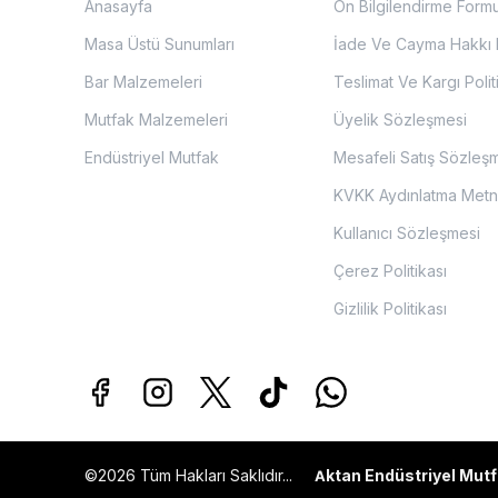
Anasayfa
Ön Bilgilendirme Form
Masa Üstü Sunumları
İade Ve Cayma Hakkı P
Bar Malzemeleri
Teslimat Ve Kargı Polit
Mutfak Malzemeleri
Üyelik Sözleşmesi
Endüstriyel Mutfak
Mesafeli Satış Sözleş
KVKK Aydınlatma Metn
Kullanıcı Sözleşmesi
Çerez Politikası
Gizlilik Politikası
©2026 Tüm Hakları Saklıdır...
ktan Endüstriyel Mutf
A