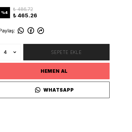
₺ 486.72
%
4
₺ 465.26
Paylaş
:
SEPETE EKLE
HEMEN AL
WHATSAPP