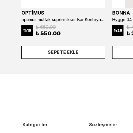
OPTİMUS
BONNA
optimus mutfak supermıkser Bar Konteyner 6'lı 50×16×9 cm Kapaklı Polikarbon Organizer Bar & Kafe
Hygge 34 
₺ 650.00
₺ 
%
15
%
29
₺ 550.00
₺ 
SEPETE EKLE
Kategoriler
Sözleşmeler