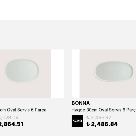
BONNA
cm Oval Servis 6 Parça
Hygge 30cm Oval Servis 6 Parç
4,028.04
₺ 3,496.97
%
29
2,864.51
₺ 2,486.84