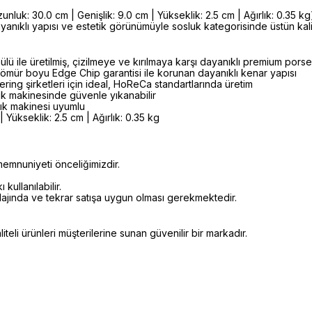
k: 30.0 cm | Genişlik: 9.0 cm | Yükseklik: 2.5 cm | Ağırlık: 0.35 kg)
ayanıklı yapısı ve estetik görünümüyle sosluk kategorisinde üstün 
lü ile üretilmiş, çizilmeye ve kırılmaya karşı dayanıklı premium por
ömür boyu Edge Chip garantisi ile korunan dayanıklı kenar yapısı
ering şirketleri için ideal, HoReCa standartlarında üretim
k makinesinde güvenle yıkanabilir
şık makinesi uyumlu
 Yükseklik: 2.5 cm | Ağırlık: 0.35 kg
emnuniyeti önceliğimizdir.
kullanılabilir.
alajında ve tekrar satışa uygun olması gerekmektedir.
eli ürünleri müşterilerine sunan güvenilir bir markadır.