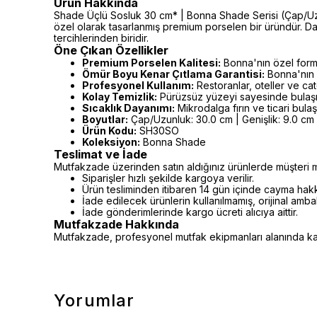
Ürün Hakkında
Shade Üçlü Sosluk 30 cm* | Bonna Shade Serisi (Çap/Uzunlu
özel olarak tasarlanmış premium porselen bir üründür. D
tercihlerinden biridir.
Öne Çıkan Özellikler
Premium Porselen Kalitesi:
Bonna'nın özel formü
Ömür Boyu Kenar Çıtlama Garantisi:
Bonna'nın 
Profesyonel Kullanım:
Restoranlar, oteller ve cat
Kolay Temizlik:
Pürüzsüz yüzeyi sayesinde bulaşı
Sıcaklık Dayanımı:
Mikrodalga fırın ve ticari bula
Boyutlar:
Çap/Uzunluk: 30.0 cm | Genişlik: 9.0 cm |
Ürün Kodu:
SH30SO
Koleksiyon:
Bonna Shade
Teslimat ve İade
Mutfakzade üzerinden satın aldığınız ürünlerde müşteri m
Siparişler hızlı şekilde kargoya verilir.
Ürün tesliminden itibaren 14 gün içinde cayma hakkı 
İade edilecek ürünlerin kullanılmamış, orijinal amb
İade gönderimlerinde kargo ücreti alıcıya aittir.
Mutfakzade Hakkında
Mutfakzade, profesyonel mutfak ekipmanları alanında kalit
Yorumlar