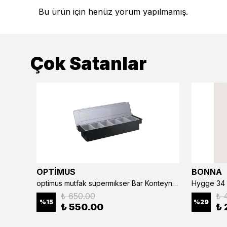
Bu ürün için henüz yorum yapılmamış.
Çok Satanlar
OPTİMUS
BONNA
optimus mutfak supermıkser Bar Konteyner 6'lı 50×16×9 cm Kapaklı Polikarbon Organizer Bar & Kafe
Hygge 34 
₺ 650.00
₺ 
%
15
%
29
₺ 550.00
₺ 