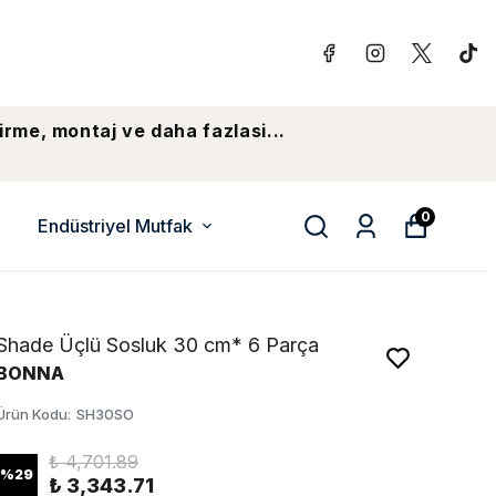
irme, montaj ve daha fazlasi...
0
Endüstriyel Mutfak
Shade Üçlü Sosluk 30 cm* 6 Parça
BONNA
Ürün Kodu
:
SH30SO
₺ 4,701.89
%
29
₺ 3,343.71