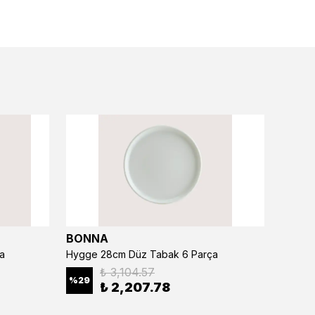
BONNA
BONN
a
Hygge 28cm Düz Tabak 6 Parça
₺ 3,104.57
%
29
%
29
₺ 2,207.78