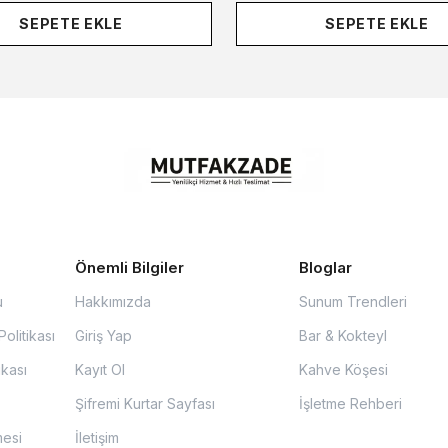
SEPETE EKLE
SEPETE EKLE
Önemli Bilgiler
Bloglar
u
Hakkımızda
Sunum Trendleri
olitikası
Giriş Yap
Bar & Kokteyl
ikası
Kayıt Ol
Kahve Köşesi
Şifremi Kurtar Sayfası
İşletme Rehberi
mesi
İletişim