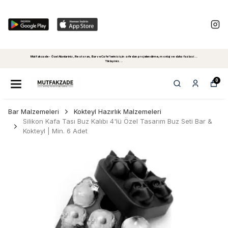
Mutfakzade - Özel Alanlariniz, Restoran, Bar ve Cafe'leriniz için sıfırdan projelendirme, montaj ve daha fazlasi...
Tiklayiniz...
0
Bar Malzemeleri
Kokteyl Hazırlık Malzemeleri
Silikon Kafa Tası Buz Kalıbı 4'lü Özel Tasarım Buz Seti Bar &
Kokteyl | Min. 6 Adet