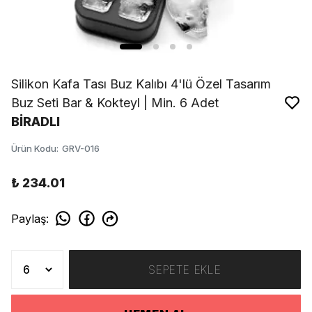
Silikon Kafa Tası Buz Kalıbı 4'lü Özel Tasarım
Buz Seti Bar & Kokteyl | Min. 6 Adet
BİRADLI
Ürün Kodu
:
GRV-016
₺ 234.01
Paylaş
:
SEPETE EKLE