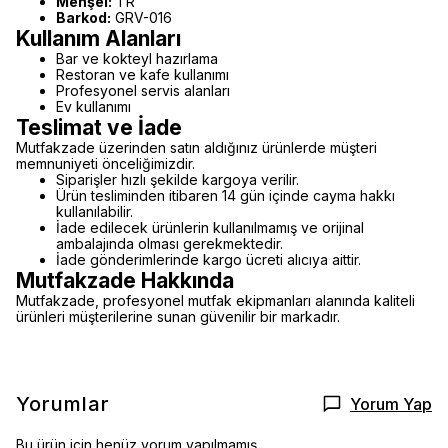
Menşei:
TR
Barkod:
GRV-016
Kullanım Alanları
Bar ve kokteyl hazırlama
Restoran ve kafe kullanımı
Profesyonel servis alanları
Ev kullanımı
Teslimat ve İade
Mutfakzade üzerinden satın aldığınız ürünlerde müşteri
memnuniyeti önceliğimizdir.
Siparişler hızlı şekilde kargoya verilir.
Ürün tesliminden itibaren 14 gün içinde cayma hakkı
kullanılabilir.
İade edilecek ürünlerin kullanılmamış ve orijinal
ambalajında olması gerekmektedir.
İade gönderimlerinde kargo ücreti alıcıya aittir.
Mutfakzade Hakkında
Mutfakzade, profesyonel mutfak ekipmanları alanında kaliteli
ürünleri müşterilerine sunan güvenilir bir markadır.
Yorumlar
Yorum Yap
Bu ürün için henüz yorum yapılmamış.