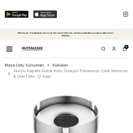
Mutfakzade - Özel Alanlariniz, Restoran, Bar ve Cafe'leriniz için sıfırdan projelendirme, montaj ve daha fazlasi...
Tiklayiniz...
0
Masa Üstü Sunumları
Küllükler
Skoçlu Kapaklı Küllük Koku Önleyici Paslanmaz Çelik Restoran
& Otel | Min. 12 Adet