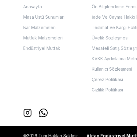
Anasayfa
Ön Bilgilendirme Form
Masa Üstü Sunumları
İade Ve Cayma Hakkı P
Bar Malzemeleri
Teslimat Ve Kargı Polit
Mutfak Malzemeleri
Üyelik Sözleşmesi
Endüstriyel Mutfak
Mesafeli Satış Sözleş
KVKK Aydınlatma Metn
Kullanıcı Sözleşmesi
Çerez Politikası
Gizlilik Politikası
©2026 Tüm Hakları Saklıdır...
ktan Endüstriyel Mutf
A