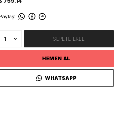
₺ 759.14
Paylaş
:
SEPETE EKLE
HEMEN AL
WHATSAPP