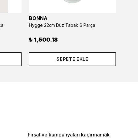
BONNA
BONN
ça
Hygge 22cm Düz Tabak 6 Parça
Hygge 
₺ 1,500.18
₺ 1,8
SEPETE EKLE
Fırsat ve kampanyaları kaçırmamak