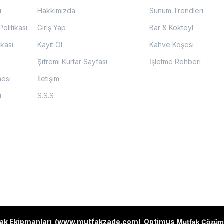
u
Hakkımızda
Sunum Trendleri
olitikası
Giriş Yap
Bar & Kokteyl
ikası
Kayıt Ol
Kahve Köşesi
Şifremi Kurtar Sayfası
İşletme Rehberi
mesi
İletişim
i
S.S.S
ak Ekipmanları (
www.mutfakzade.com
)
Optimus M
utfak Çözüm 