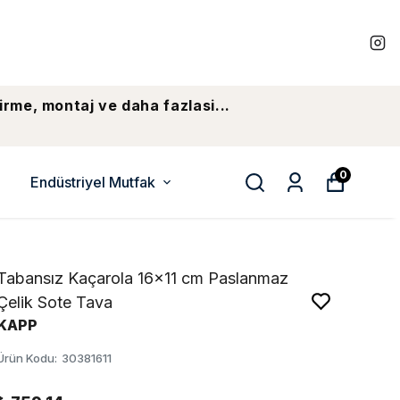
irme, montaj ve daha fazlasi...
0
Endüstriyel Mutfak
Tabansız Kaçarola 16x11 cm Paslanmaz
Çelik Sote Tava
KAPP
Ürün Kodu
:
30381611