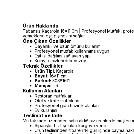
Ürün Hakkında
Tabansız Kaçarola 16x11 Cm | Profesyonel Mutfak, profesy
yemeklerin eşit pişmesini sağlar.
Öne Çıkan Özellikler
Dayanıklı ve uzun ömürlü kullanım
Profesyonel mutfak kullanımına uygun
Eşit ısı dağılımı sağlayan yapı
Kolay temizlenebilir yüzey
Teknik Özellikler
Ürün Tipi:
Kaçarola
Boyut:
16x11 cm
Barkod:
30381611
Menşei:
TR
Kullanım Alanları
Restoran mutfakları
Otel ve kafe mutfakları
Profesyonel gıda hazırlık alanları
Ev kullanımı
Teslimat ve İade
Mutfakzade üzerinden satın aldığınız ürünlerde müşteri m
Siparişler hızlı şekilde kargoya verilir.
Ürün tesliminden itibaren 14 gün içinde cayma hakkı 