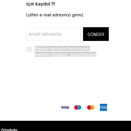
için kaydol !!!
Lütfen e-mail adresinizi giriniz
GÖNDER
Kişisel verilerin korunması
kanunu
okudum, onaylıyorum
Ortağıdır