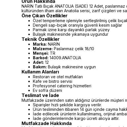
Ürün Hakkında
NARİN Tatlı Bıçak ANATOLIA (SADE) 12 Adet, paslanmaz ç
kültüründen ilham alan Anatolia serisi, zarif çizgileri ve
Öne Çıkan Özellikler
Özel temperleme işlemiyle sertleştirilmiş çelik bıça
Dengeli sap-bıçak oranıyla güvenli kesim sağlar
Parmak izine karşı dayanıklı parlak yüzey
Bulaşık makinesinde yıkamaya uygundur
Teknik Özellikler
Marka:
NARİN
Malzeme:
Paslanmaz çelik 18/10
Menşei:
TR
Barkod:
14009.ANATOLIA
Adet:
12
Bakım:
Bulaşık makinesine uygun
Kullanım Alanları
Restoran ve otel mutfakları
Kafe ve bistro servisi
Profesyonel catering hizmetleri
Ev sofra düzeni
Teslimat ve İade
Mutfakzade üzerinden satın aldığınız ürünlerde müşteri m
Siparişler hızlı şekilde kargoya verilir.
Ürün tesliminden itibaren 14 gün içinde cayma hakkı 
İade edilecek ürünlerin kullanılmamış, orijinal amb
İade gönderimlerinde kargo ücreti alıcıya aittir.
Mutfakzade Hakkında