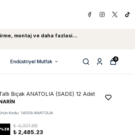
irme, montaj ve daha fazlasi...
0
Endüstriyel Mutfak
Tatlı Bıçak ANATOLIA (SADE) 12 Adet
NARİN
Ürün Kodu
:
14009.ANATOLIA
₺ 4,001.98
%
38
₺ 2,485.23