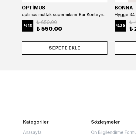
OPTİMUS
BONNA
optimus mutfak supermıkser Bar Konteyner 6'lı 50×16×9 cm Kapaklı Polikarbon Organizer Bar & Kafe
Hygge 34 
₺ 650.00
₺ 
%
15
%
29
₺ 550.00
₺ 
SEPETE EKLE
Kategoriler
Sözleşmeler
Anasayfa
Ön Bilgilendirme Form