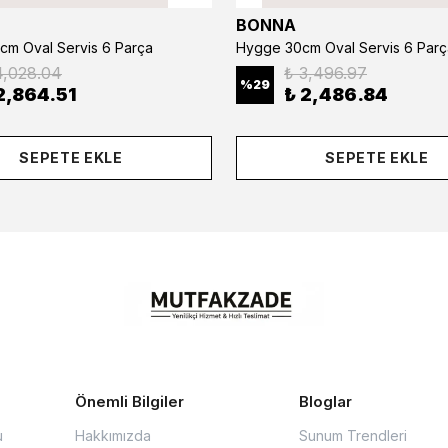
BONNA
cm Oval Servis 6 Parça
Hygge 30cm Oval Servis 6 Parç
4,028.04
₺ 3,496.97
%
29
2,864.51
₺ 2,486.84
SEPETE EKLE
SEPETE EKLE
Önemli Bilgiler
Bloglar
u
Hakkımızda
Sunum Trendleri