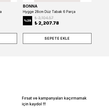
BONNA
BONN
a
Hygge 28cm Düz Tabak 6 Parça
₺ 3,104.57
%
29
%
29
₺ 2,207.78
SEPETE EKLE
Fırsat ve kampanyaları kaçırmamak
için kaydol !!!