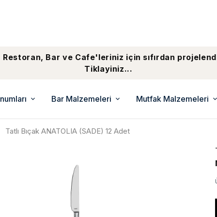
 Restoran, Bar ve Cafe'leriniz için sıfırdan projelend
Tiklayiniz...
numları
Bar Malzemeleri
Mutfak Malzemeleri
Tatlı Bıçak ANATOLIA (SADE) 12 Adet