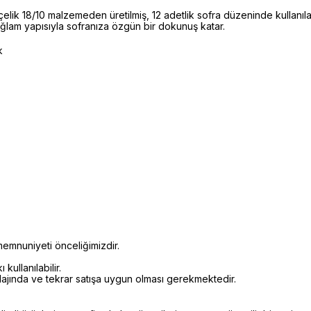
elik 18/10 malzemeden üretilmiş, 12 adetlik sofra düzeninde kullanı
 sağlam yapısıyla sofranıza özgün bir dokunuş katar.
k
emnuniyeti önceliğimizdir.
kullanılabilir.
alajında ve tekrar satışa uygun olması gerekmektedir.