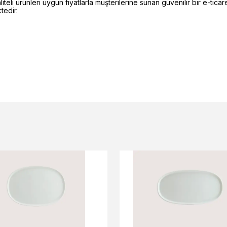
li ürünleri uygun fiyatlarla müşterilerine sunan güvenilir bir e-ticare
edir.