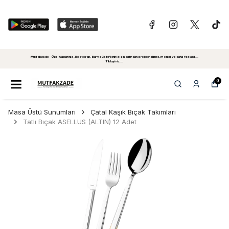
Mutfakzade - Özel Alanlariniz, Restoran, Bar ve Cafe'leriniz için sıfırdan projelendirme, montaj ve daha fazlasi...
Tiklayiniz...
0
Masa Üstü Sunumları
Çatal Kaşık Bıçak Takımları
Tatlı Bıçak ASELLUS (ALTIN) 12 Adet