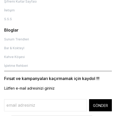
Şifremi Kurtar Sayfası
İletişim
S.S.S
Bloglar
Sunum Trendleri
Bar & Kokteyl
Kahve Köşesi
İşletme Rehberi
Fırsat ve kampanyaları kaçırmamak için kaydol !!!
Lütfen e-mail adresinizi giriniz
GÖNDER