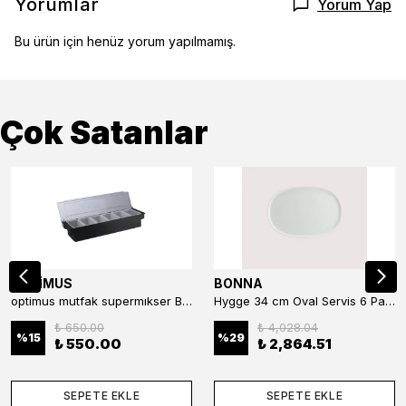
Yorumlar
Yorum Yap
Bu ürün için henüz yorum yapılmamış.
Çok Satanlar
OPTİMUS
BONNA
optimus mutfak supermıkser Bar Konteyner 6'lı 50×16×9 cm Kapaklı Polikarbon Organizer Bar & Kafe
Hygge 34 cm Oval Servis 6 Parça
₺ 650.00
₺ 4,028.04
%
15
%
29
₺ 550.00
₺ 2,864.51
SEPETE EKLE
SEPETE EKLE