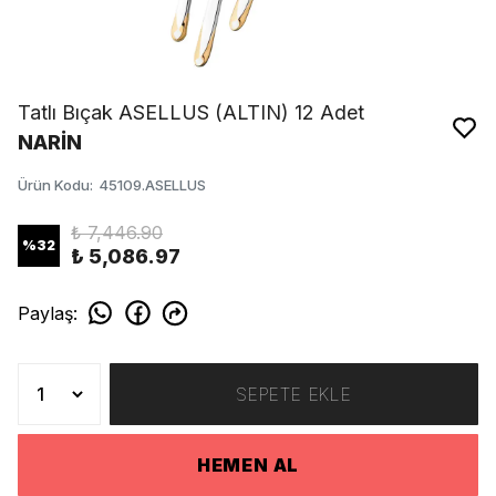
Tatlı Bıçak ASELLUS (ALTIN) 12 Adet
NARİN
Ürün Kodu
:
45109.ASELLUS
₺ 7,446.90
%
32
₺ 5,086.97
Paylaş
:
SEPETE EKLE
HEMEN AL