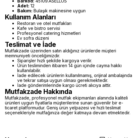
Barkod:
45109.ASELLUS
Adet:
12
Bakım:
Bulaşık makinesine uygun
Kullanım Alanları
Restoran ve otel mutfakları
Kafe ve bistro servisi
Profesyonel catering hizmetleri
Ev sofra düzeni
Teslimat ve İade
Mutfakzade üzerinden satın aldığınız ürünlerde müşteri
memnuniyeti önceliğimizdir.
Siparişler hızlı şekilde kargoya verilir.
Ürün tesliminden itibaren 14 gün içinde cayma hakkı
kullanılabilir.
İade edilecek ürünlerin kullanılmamış, orijinal ambalajında
ve tekrar satışa uygun olması gerekmektedir.
İade gönderimlerinde kargo ücreti alıcıya aittir.
Mutfakzade Hakkında
Mutfakzade, profesyonel mutfak ekipmanları alanında kaliteli
ürünleri uygun fiyatlarla müşterilerine sunan güvenilir bir e-
ticaret platformudur. Geniş ürün yelpazesi ve hızlı teslimat
seçenekleriyle mutfağınıza değer katmaya devam etmektedir.