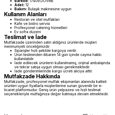
Barkod:
17409.DÖVME
Adet:
12
Bakım:
Bulaşık makinesine uygun
Kullanım Alanları
Restoran ve otel mutfakları
Kafe ve bistro servisi
Profesyonel catering hizmetleri
Ev sofra düzeni
Teslimat ve İade
Mutfakzade üzerinden satın aldığınız ürünlerde müşteri
memnuniyeti önceliğimizdir.
Siparişler hızlı şekilde kargoya verilir.
Ürün tesliminden itibaren 14 gün içinde cayma hakkı
kullanılabilir.
İade edilecek ürünlerin kullanılmamış, orijinal ambalajında
ve tekrar satışa uygun olması gerekmektedir.
İade gönderimlerinde kargo ücreti alıcıya aittir.
Mutfakzade Hakkında
Mutfakzade, profesyonel mutfak ekipmanları alanında kaliteli
ürünleri uygun fiyatlarla müşterilerine sunan güvenilir bir e-
ticaret platformudur. Geniş ürün yelpazesi ve hızlı teslimat
seçenekleriyle mutfağınıza değer katmaya devam etmektedir.