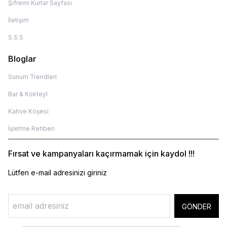
Şifremi Kurtar Sayfası
İletişim
S.S.S
Bloglar
Sunum Trendleri
Bar & Kokteyl
Kahve Köşesi
İşletme Rehberi
Fırsat ve kampanyaları kaçırmamak için kaydol !!!
Lütfen e-mail adresinizi giriniz
GÖNDER