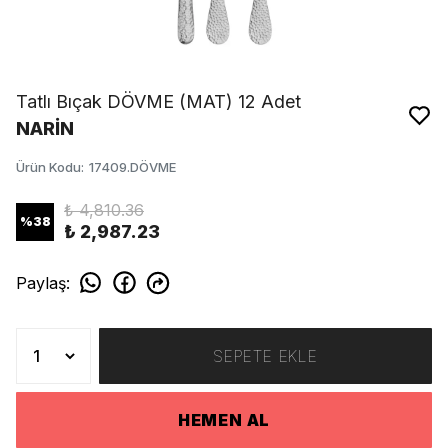
Tatlı Bıçak DÖVME (MAT) 12 Adet
NARİN
Ürün Kodu
:
17409.DÖVME
₺ 4,810.36
%
38
₺ 2,987.23
Paylaş
:
SEPETE EKLE
HEMEN AL