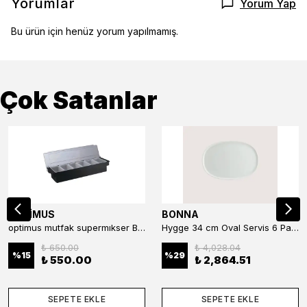
Yorumlar
Yorum Yap
Bu ürün için henüz yorum yapılmamış.
Çok Satanlar
OPTİMUS
BONNA
optimus mutfak supermıkser Bar Konteyner 6'lı 50×16×9 cm Kapaklı Polikarbon Organizer Bar & Kafe
Hygge 34 cm Oval Servis 6 Parça
₺ 650.00
₺ 4,028.04
%
15
%
29
₺ 550.00
₺ 2,864.51
SEPETE EKLE
SEPETE EKLE