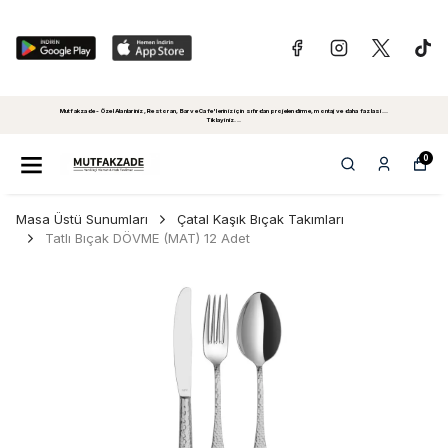
Mutfakzade - Özel Alanlariniz, Restoran, Bar ve Cafe'leriniz için sıfırdan projelendirme, montaj ve daha fazlasi...
Tiklayiniz...
0
Masa Üstü Sunumları
Çatal Kaşık Bıçak Takımları
Tatlı Bıçak DÖVME (MAT) 12 Adet