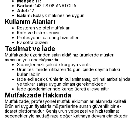
Menşei:
TR
Barkod:
143.TS.08 ANATOLIA
Adet:
12
Bakım:
Bulaşık makinesine uygun
Kullanım Alanları
Restoran ve otel mutfakları
Kafe ve bistro servisi
Profesyonel catering hizmetleri
Ev sofra düzeni
Teslimat ve İade
Mutfakzade üzerinden satın aldığınız ürünlerde müşteri
memnuniyeti önceliğimizdir.
Siparişler hızlı şekilde kargoya verilir.
Ürün tesliminden itibaren 14 gün içinde cayma hakkı
kullanılabilir.
İade edilecek ürünlerin kullanılmamış, orijinal ambalajında
ve tekrar satışa uygun olması gerekmektedir.
İade gönderimlerinde kargo ücreti alıcıya aittir.
Mutfakzade Hakkında
Mutfakzade, profesyonel mutfak ekipmanları alanında kaliteli
ürünleri uygun fiyatlarla müşterilerine sunan güvenilir bir e-
ticaret platformudur. Geniş ürün yelpazesi ve hızlı teslimat
seçenekleriyle mutfağınıza değer katmaya devam etmektedir.