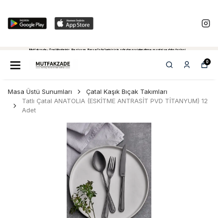
Mutfakzade - Özel Alanlariniz, Restoran, Bar ve Cafe'leriniz için sıfırdan projelendirme, montaj ve daha fazlasi...
Tiklayiniz...
0
Masa Üstü Sunumları
Çatal Kaşık Bıçak Takımları
Tatlı Çatal ANATOLIA (ESKİTME ANTRASİT PVD TİTANYUM) 12
Adet