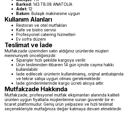
Barkod:
143.TB.08 ANATOLIA
Adet:
12
Bakım:
Bulaşık makinesine uygun
Kullanım Alanları
Restoran ve otel mutfakları
Kafe ve bistro servisi
Profesyonel catering hizmetleri
Ev sofra düzeni
Teslimat ve İade
Mutfakzade üzerinden satın aldığınız ürünlerde müşteri
memnuniyeti önceliğimizdir.
Siparişler hızlı şekilde kargoya verilir.
Ürün tesliminden itibaren 14 gün içinde cayma hakkı
kullanılabilir.
İade edilecek ürünlerin kullanılmamış, orijinal ambalajında
ve tekrar satışa uygun olması gerekmektedir.
İade gönderimlerinde kargo ücreti alıcıya aittir.
Mutfakzade Hakkında
Mutfakzade, profesyonel mutfak ekipmanları alanında kaliteli
ürünleri uygun fiyatlarla müşterilerine sunan güvenilir bir e-
ticaret platformudur. Geniş ürün yelpazesi ve hızlı teslimat
seçenekleriyle mutfağınıza değer katmaya devam etmektedir.