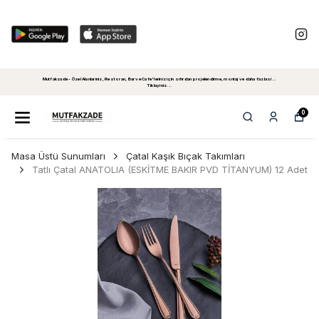
Mutfakzade - Özel Alanlariniz, Restoran, Bar ve Cafe'leriniz için sıfırdan projelendirme, montaj ve daha fazlasi...
Tiklayiniz...
0
Masa Üstü Sunumları
Çatal Kaşık Bıçak Takımları
Tatlı Çatal ANATOLIA (ESKİTME BAKIR PVD TİTANYUM) 12 Adet