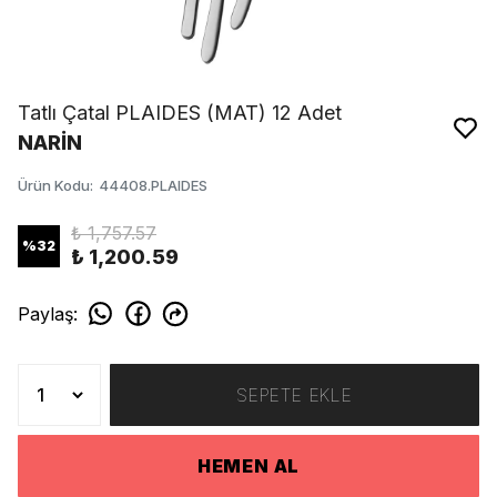
Tatlı Çatal PLAIDES (MAT) 12 Adet
NARİN
Ürün Kodu
:
44408.PLAIDES
₺ 1,757.57
%
32
₺ 1,200.59
Paylaş
:
SEPETE EKLE
HEMEN AL