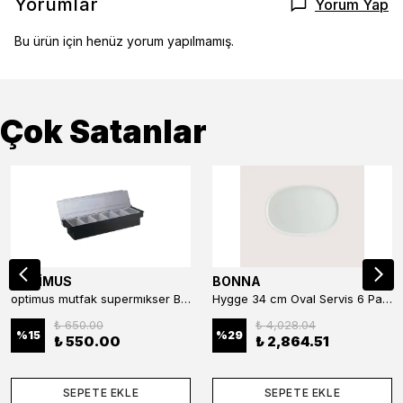
Yorumlar
Yorum Yap
Bu ürün için henüz yorum yapılmamış.
Çok Satanlar
OPTİMUS
BONNA
optimus mutfak supermıkser Bar Konteyner 6'lı 50×16×9 cm Kapaklı Polikarbon Organizer Bar & Kafe
Hygge 34 cm Oval Servis 6 Parça
₺ 650.00
₺ 4,028.04
%
15
%
29
₺ 550.00
₺ 2,864.51
SEPETE EKLE
SEPETE EKLE