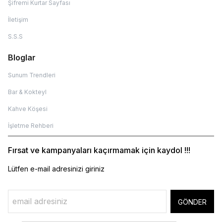
Şifremi Kurtar Sayfası
İletişim
S.S.S
Bloglar
Sunum Trendleri
Bar & Kokteyl
Kahve Köşesi
İşletme Rehberi
Fırsat ve kampanyaları kaçırmamak için kaydol !!!
Lütfen e-mail adresinizi giriniz
GÖNDER