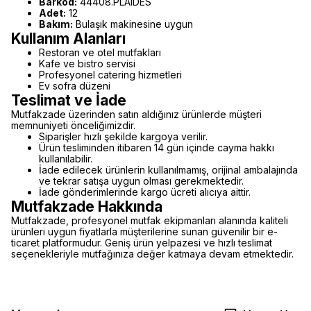
Barkod:
44408.PLAIDES
Adet:
12
Bakım:
Bulaşık makinesine uygun
Kullanım Alanları
Restoran ve otel mutfakları
Kafe ve bistro servisi
Profesyonel catering hizmetleri
Ev sofra düzeni
Teslimat ve İade
Mutfakzade üzerinden satın aldığınız ürünlerde müşteri
memnuniyeti önceliğimizdir.
Siparişler hızlı şekilde kargoya verilir.
Ürün tesliminden itibaren 14 gün içinde cayma hakkı
kullanılabilir.
İade edilecek ürünlerin kullanılmamış, orijinal ambalajında
ve tekrar satışa uygun olması gerekmektedir.
İade gönderimlerinde kargo ücreti alıcıya aittir.
Mutfakzade Hakkında
Mutfakzade, profesyonel mutfak ekipmanları alanında kaliteli
ürünleri uygun fiyatlarla müşterilerine sunan güvenilir bir e-
ticaret platformudur. Geniş ürün yelpazesi ve hızlı teslimat
seçenekleriyle mutfağınıza değer katmaya devam etmektedir.