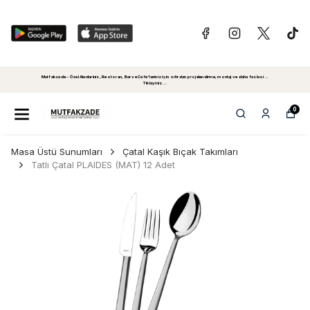
Mutfakzade - Özel Alanlariniz, Restoran, Bar ve Cafe'leriniz için sıfırdan projelendirme, montaj ve daha fazlasi...
Tiklayiniz...
0
Masa Üstü Sunumları
Çatal Kaşık Bıçak Takımları
Tatlı Çatal PLAIDES (MAT) 12 Adet