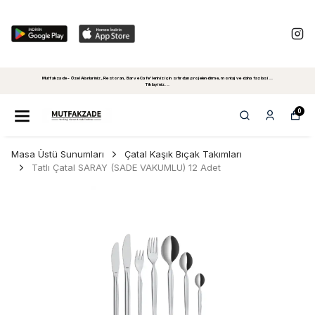
Mutfakzade - Özel Alanlariniz, Restoran, Bar ve Cafe'leriniz için sıfırdan projelendirme, montaj ve daha fazlasi...
Tiklayiniz...
0
Masa Üstü Sunumları
Çatal Kaşık Bıçak Takımları
Tatlı Çatal SARAY (SADE VAKUMLU) 12 Adet