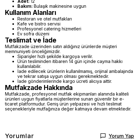
Adet:
12
Bakım:
Bulaşık makinesine uygun
Kullanım Alanları
Restoran ve otel mutfakları
Kafe ve bistro servisi
Profesyonel catering hizmetleri
Ev sofra düzeni
Teslimat ve İade
Mutfakzade üzerinden satın aldığınız ürünlerde müşteri
memnuniyeti önceliğimizdir.
Siparişler hızlı şekilde kargoya verilir.
Ürün tesliminden itibaren 14 gün içinde cayma hakkı
kullanılabilir.
İade edilecek ürünlerin kullanılmamış, orijinal ambalajında
ve tekrar satışa uygun olması gerekmektedir.
İade gönderimlerinde kargo ücreti alıcıya aittir.
Mutfakzade Hakkında
Mutfakzade, profesyonel mutfak ekipmanları alanında kaliteli
ürünleri uygun fiyatlarla müşterilerine sunan güvenilir bir e-
ticaret platformudur. Geniş ürün yelpazesi ve hızlı teslimat
seçenekleriyle mutfağınıza değer katmaya devam etmektedir.
Yorumlar
Yorum Yap