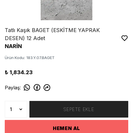
Tatlı Kaşık BAGET (ESKİTME YAPRAK
DESEN) 12 Adet
NARİN
Ürün Kodu
:
183.Y.07.BAGET
₺ 1,834.23
Paylaş
:
SEPETE EKLE
HEMEN AL