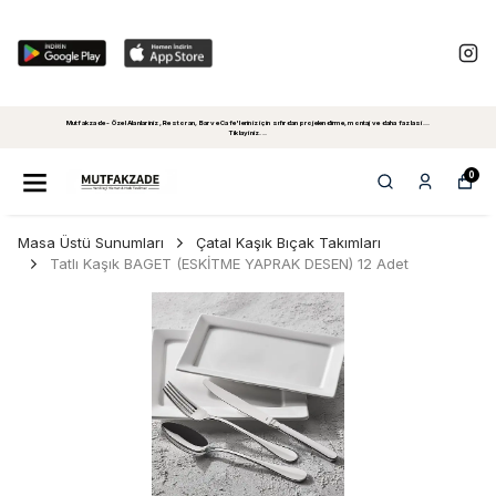
Mutfakzade - Özel Alanlariniz, Restoran, Bar ve Cafe'leriniz için sıfırdan projelendirme, montaj ve daha fazlasi...
Tiklayiniz...
0
Masa Üstü Sunumları
Çatal Kaşık Bıçak Takımları
Tatlı Kaşık BAGET (ESKİTME YAPRAK DESEN) 12 Adet