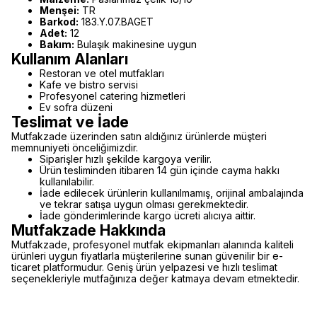
Menşei:
TR
Barkod:
183.Y.07.BAGET
Adet:
12
Bakım:
Bulaşık makinesine uygun
Kullanım Alanları
Restoran ve otel mutfakları
Kafe ve bistro servisi
Profesyonel catering hizmetleri
Ev sofra düzeni
Teslimat ve İade
Mutfakzade üzerinden satın aldığınız ürünlerde müşteri
memnuniyeti önceliğimizdir.
Siparişler hızlı şekilde kargoya verilir.
Ürün tesliminden itibaren 14 gün içinde cayma hakkı
kullanılabilir.
İade edilecek ürünlerin kullanılmamış, orijinal ambalajında
ve tekrar satışa uygun olması gerekmektedir.
İade gönderimlerinde kargo ücreti alıcıya aittir.
Mutfakzade Hakkında
Mutfakzade, profesyonel mutfak ekipmanları alanında kaliteli
ürünleri uygun fiyatlarla müşterilerine sunan güvenilir bir e-
ticaret platformudur. Geniş ürün yelpazesi ve hızlı teslimat
seçenekleriyle mutfağınıza değer katmaya devam etmektedir.