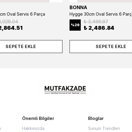
BONNA
cm Oval Servis 6 Parça
Hygge 30cm Oval Servis 6 Parç
4,028.04
₺ 3,496.97
%
29
2,864.51
₺ 2,486.84
SEPETE EKLE
SEPETE EKLE
Önemli Bilgiler
Bloglar
u
Hakkımızda
Sunum Trendleri