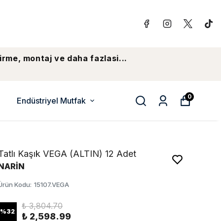
irme, montaj ve daha fazlasi...
0
Endüstriyel Mutfak
Tatlı Kaşık VEGA (ALTIN) 12 Adet
NARİN
Ürün Kodu
:
15107.VEGA
₺ 3,804.70
%
32
₺ 2,598.99