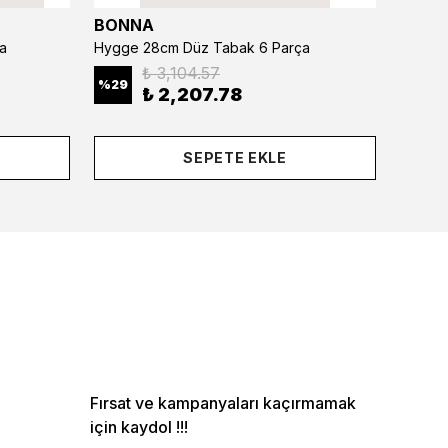
BONNA
BONN
a
Hygge 28cm Düz Tabak 6 Parça
₺ 3,104.57
%
29
%
29
₺ 2,207.78
SEPETE EKLE
Fırsat ve kampanyaları kaçırmamak
için kaydol !!!