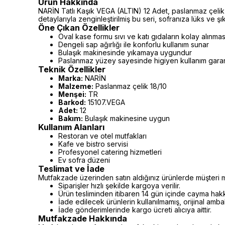
Ürün Hakkında
NARİN Tatlı Kaşık VEGA (ALTIN) 12 Adet, paslanmaz çelik
detaylarıyla zenginleştirilmiş bu seri, sofranıza lüks ve şık
Öne Çıkan Özellikler
Oval kase formu sıvı ve katı gıdaların kolay alınmas
Dengeli sap ağırlığı ile konforlu kullanım sunar
Bulaşık makinesinde yıkamaya uygundur
Paslanmaz yüzey sayesinde higiyen kullanım garan
Teknik Özellikler
Marka:
NARİN
Malzeme:
Paslanmaz çelik 18/10
Menşei:
TR
Barkod:
15107.VEGA
Adet:
12
Bakım:
Bulaşık makinesine uygun
Kullanım Alanları
Restoran ve otel mutfakları
Kafe ve bistro servisi
Profesyonel catering hizmetleri
Ev sofra düzeni
Teslimat ve İade
Mutfakzade üzerinden satın aldığınız ürünlerde müşteri m
Siparişler hızlı şekilde kargoya verilir.
Ürün tesliminden itibaren 14 gün içinde cayma hakkı 
İade edilecek ürünlerin kullanılmamış, orijinal amb
İade gönderimlerinde kargo ücreti alıcıya aittir.
Mutfakzade Hakkında