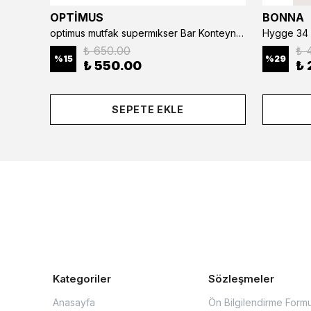
OPTİMUS
BONNA
optimus mutfak supermıkser Bar Konteyner 6'lı 50×16×9 cm Kapaklı Polikarbon Organizer Bar & Kafe
Hygge 34 
₺ 650.00
₺ 
%
15
%
29
₺ 550.00
₺ 
SEPETE EKLE
Kategoriler
Sözleşmeler
Anasayfa
Ön Bilgilendirme Form