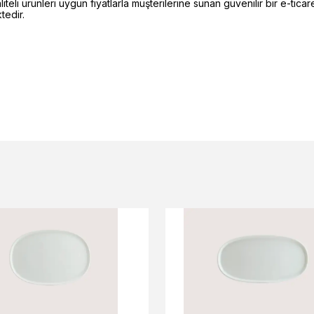
li ürünleri uygun fiyatlarla müşterilerine sunan güvenilir bir e-ticare
edir.