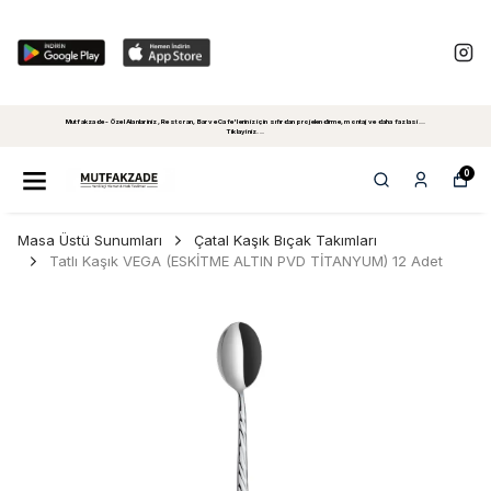
Mutfakzade - Özel Alanlariniz, Restoran, Bar ve Cafe'leriniz için sıfırdan projelendirme, montaj ve daha fazlasi...
Tiklayiniz...
0
Masa Üstü Sunumları
Çatal Kaşık Bıçak Takımları
Tatlı Kaşık VEGA (ESKİTME ALTIN PVD TİTANYUM) 12 Adet