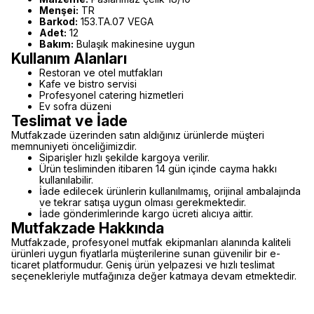
Menşei:
TR
Barkod:
153.TA.07 VEGA
Adet:
12
Bakım:
Bulaşık makinesine uygun
Kullanım Alanları
Restoran ve otel mutfakları
Kafe ve bistro servisi
Profesyonel catering hizmetleri
Ev sofra düzeni
Teslimat ve İade
Mutfakzade üzerinden satın aldığınız ürünlerde müşteri
memnuniyeti önceliğimizdir.
Siparişler hızlı şekilde kargoya verilir.
Ürün tesliminden itibaren 14 gün içinde cayma hakkı
kullanılabilir.
İade edilecek ürünlerin kullanılmamış, orijinal ambalajında
ve tekrar satışa uygun olması gerekmektedir.
İade gönderimlerinde kargo ücreti alıcıya aittir.
Mutfakzade Hakkında
Mutfakzade, profesyonel mutfak ekipmanları alanında kaliteli
ürünleri uygun fiyatlarla müşterilerine sunan güvenilir bir e-
ticaret platformudur. Geniş ürün yelpazesi ve hızlı teslimat
seçenekleriyle mutfağınıza değer katmaya devam etmektedir.