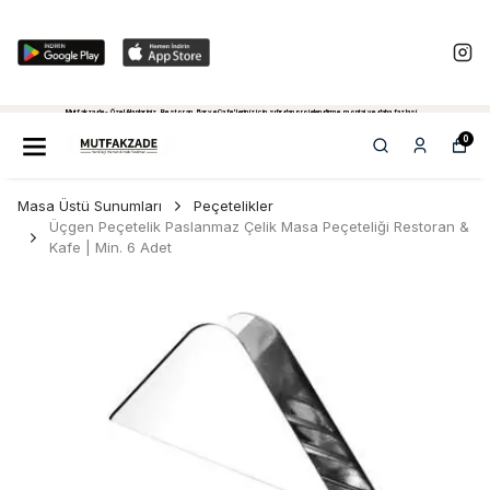
Mutfakzade - Özel Alanlariniz, Restoran, Bar ve Cafe'leriniz için sıfırdan projelendirme, montaj ve daha fazlasi...
Tiklayiniz...
0
Masa Üstü Sunumları
Peçetelikler
Üçgen Peçetelik Paslanmaz Çelik Masa Peçeteliği Restoran &
Kafe | Min. 6 Adet