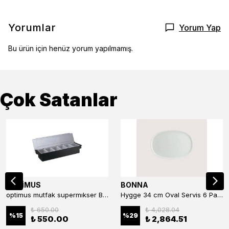
Yorumlar
Yorum Yap
Bu ürün için henüz yorum yapılmamış.
Çok Satanlar
OPTİMUS
BONNA
optimus mutfak supermıkser Bar Konteyner 6'lı 50×16×9 cm Kapaklı Polikarbon Organizer Bar & Kafe
Hygge 34 cm Oval Servis 6 Parça
₺ 650.00
₺ 4,028.04
%
15
%
29
₺ 550.00
₺ 2,864.51