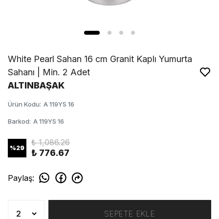
White Pearl Sahan 16 cm Granit Kaplı Yumurta
Sahanı | Min. 2 Adet
ALTINBAŞAK
Ürün Kodu
:
A 119YS 16
Barkod
:
A 119YS 16
₺ 1,086.26
%
29
₺ 776.67
Paylaş
:
SEPETE EKLE