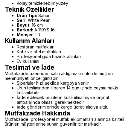
Kolay temizlenebilir yüzey
Teknik Özellikler
Ürün Tipi:
Sahan
Seri:
White Pearl
Boyut:
16 cm
Barkod:
A 119YS 16
Menşei:
TR
Kullanım Alanları
Restoran mutfakları
Kafe ve otel mutfakları
Profesyonel gıda hazırlık alanları
Ev kullanımı
Teslimat ve İade
Mutfakzade üzerinden satın aldığınız ürünlerde müşteri
memnuniyeti önceliğimizdir.
Siparişler hızlı şekilde kargoya verilir.
Ürün tesliminden itibaren 14 gün içinde cayma hakkı
kullanılabilir.
İade edilecek ürünlerin kullanılmamış ve orijinal
ambalajında olması gerekmektedir.
İade gönderimlerinde kargo ücreti alıcıya aittir.
Mutfakzade Hakkında
Mutfakzade, profesyonel mutfak ekipmanları alanında kaliteli
ürünleri müşterilerine sunan güvenilir bir markadır.