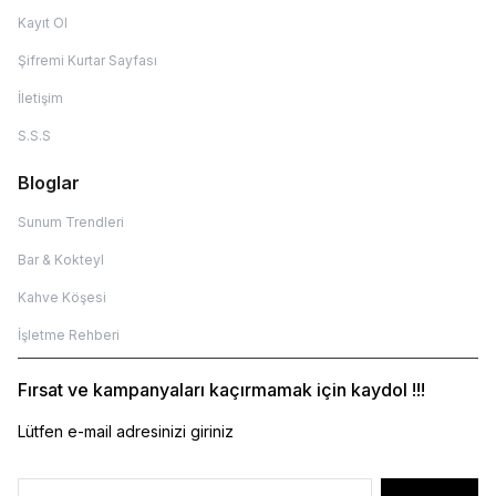
Kayıt Ol
Şifremi Kurtar Sayfası
İletişim
S.S.S
Bloglar
Sunum Trendleri
Bar & Kokteyl
Kahve Köşesi
İşletme Rehberi
Fırsat ve kampanyaları kaçırmamak için kaydol !!!
Lütfen e-mail adresinizi giriniz