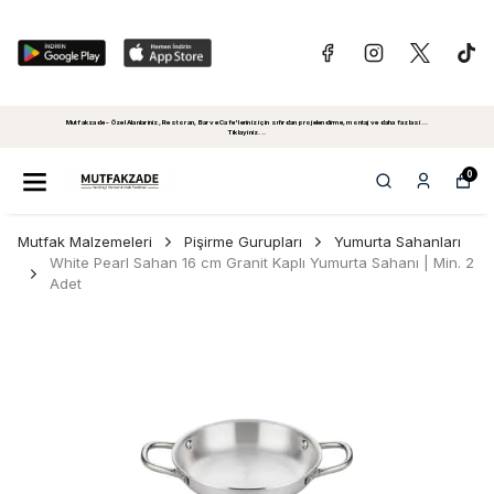
Mutfakzade - Özel Alanlariniz, Restoran, Bar ve Cafe'leriniz için sıfırdan projelendirme, montaj ve daha fazlasi...
Tiklayiniz...
0
Mutfak Malzemeleri
Pişirme Gurupları
Yumurta Sahanları
White Pearl Sahan 16 cm Granit Kaplı Yumurta Sahanı | Min. 2
Adet