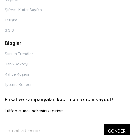
Şifremi Kurtar Sayfası
İletişim
S.S.S
Bloglar
Sunum Trendleri
Bar & Kokteyl
Kahve Köşesi
İşletme Rehberi
Fırsat ve kampanyaları kaçırmamak için kaydol !!!
Lütfen e-mail adresinizi giriniz
GÖNDER