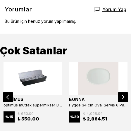
Yorumlar
Yorum Yap
Bu ürün için henüz yorum yapılmamış.
Çok Satanlar
OPTİMUS
BONNA
optimus mutfak supermıkser Bar Konteyner 6'lı 50×16×9 cm Kapaklı Polikarbon Organizer Bar & Kafe
Hygge 34 cm Oval Servis 6 Parça
₺ 650.00
₺ 4,028.04
%
15
%
29
₺ 550.00
₺ 2,864.51