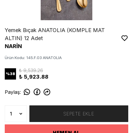
Yemek Bıçak ANATOLIA (KOMPLE MAT
ALTIN) 12 Adet
NARİN
Ürün Kodu
:
145.F.03 ANATOLIA
₺ 9,539.26
%
38
₺ 5,923.88
Paylaş
:
SEPETE EKLE
HEMEN AL