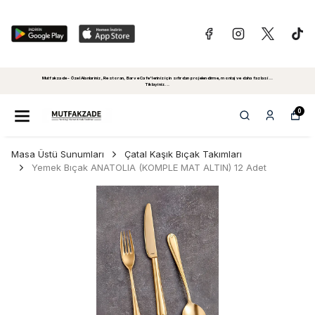
Mutfakzade - Özel Alanlariniz, Restoran, Bar ve Cafe'leriniz için sıfırdan projelendirme, montaj ve daha fazlasi...
Tiklayiniz...
0
Masa Üstü Sunumları
Çatal Kaşık Bıçak Takımları
Yemek Bıçak ANATOLIA (KOMPLE MAT ALTIN) 12 Adet