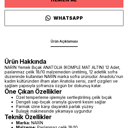
WHATSAPP
Ürün Açıklaması
Ürün Hakkında
NARİN Yemek Bıçak ANATOLIA (KOMPLE MAT ALTIN) 12 Adet,
paslanmaz çelik 18/10 malzemeden üretilmiş, 12 adetlik sofra
düzeninde kullanılan NARİN marka sofra ürünüdür. Anadolu'nun
kadim kültüründen ilham alan Anatolia serisi, zarif çizgileri ve
sağlam yapısıyla sofranıza özgün bir dokunuş katar.
Öne Çıkan Özellikler
Özel temperleme işlemiyle sertleştirilmiş çelik bıçak
Dengeli sap-bıçak oranıyla güvenli kesim sağlar
Parmak izine karşı dayanıklı parlak yüzey
Bulaşık makinesinde yıkamaya uygundur
Teknik Özellikler
Marka:
NARİN
Malzeme:
Paslanmaz çelik 18/10