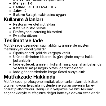
Menşei:
TR
Barkod:
145.F.03 ANATOLIA
Adet:
12
Bakım:
Bulaşık makinesine uygun
Kullanım Alanları
Restoran ve otel mutfakları
Kafe ve bistro servisi
Profesyonel catering hizmetleri
Ev sofra düzeni
Teslimat ve İade
Mutfakzade üzerinden satın aldığınız ürünlerde müşteri
memnuniyeti önceliğimizdir.
Siparişler hızlı şekilde kargoya verilir.
Ürün tesliminden itibaren 14 gün içinde cayma hakkı
kullanılabilir.
İade edilecek ürünlerin kullanılmamış, orijinal ambalajında
ve tekrar satışa uygun olması gerekmektedir.
İade gönderimlerinde kargo ücreti alıcıya aittir.
Mutfakzade Hakkında
Mutfakzade, profesyonel mutfak ekipmanları alanında kaliteli
ürünleri uygun fiyatlarla müşterilerine sunan güvenilir bir e-
ticaret platformudur. Geniş ürün yelpazesi ve hızlı teslimat
seçenekleriyle mutfağınıza değer katmaya devam etmektedir.