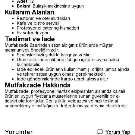
Adet:
12
Bakım:
Bulaşık makinesine uygun
Kullanım Alanları
Restoran ve otel mutfakları
Kafe ve bistro servisi
Profesyonel catering hizmetleri
Ev sofra düzeni
Teslimat ve İade
Mutfakzade üzerinden satın aldığınız ürünlerde müşteri
memnuniyeti önceliğimizdir.
Siparişler hızlı şekilde kargoya verilir.
Ürün tesliminden itibaren 14 gün içinde cayma hakkı
kullanılabilir.
İade edilecek ürünlerin kullanılmamış, orijinal ambalajında
ve tekrar satışa uygun olması gerekmektedir.
İade gönderimlerinde kargo ücreti alıcıya aittir.
Mutfakzade Hakkında
Mutfakzade, profesyonel mutfak ekipmanları alanında kaliteli
ürünleri uygun fiyatlarla müşterilerine sunan güvenilir bir e-
ticaret platformudur. Geniş ürün yelpazesi ve hızlı teslimat
seçenekleriyle mutfağınıza değer katmaya devam etmektedir.
Yorumlar
Yorum Yap