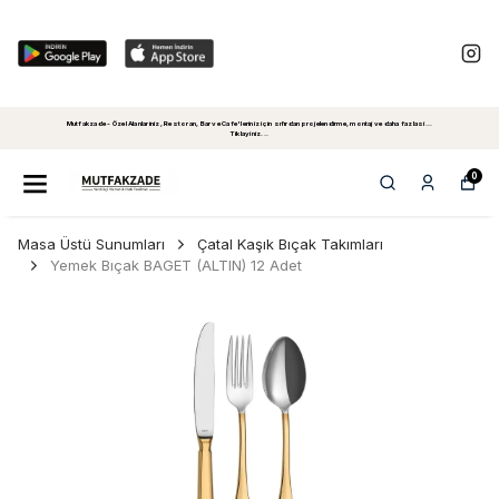
Mutfakzade - Özel Alanlariniz, Restoran, Bar ve Cafe'leriniz için sıfırdan projelendirme, montaj ve daha fazlasi...
Tiklayiniz...
0
Masa Üstü Sunumları
Çatal Kaşık Bıçak Takımları
Yemek Bıçak BAGET (ALTIN) 12 Adet