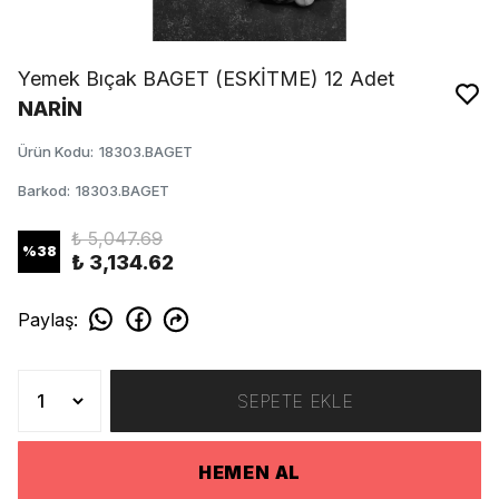
Yemek Bıçak BAGET (ESKİTME) 12 Adet
NARİN
Ürün Kodu
:
18303.BAGET
Barkod
:
18303.BAGET
₺ 5,047.69
%
38
₺ 3,134.62
Paylaş
:
SEPETE EKLE
HEMEN AL