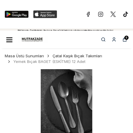
Mutfakzade - Özel Alanlariniz, Restoran, Bar ve Cafe'leriniz için sıfırdan projelendirme, montaj ve daha fazlasi...
Tiklayiniz...
0
Masa Üstü Sunumları
Çatal Kaşık Bıçak Takımları
Yemek Bıçak BAGET (ESKİTME) 12 Adet