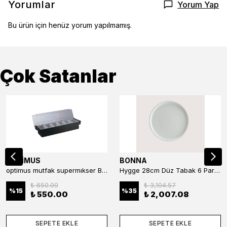
Yorumlar
Yorum Yap
Bu ürün için henüz yorum yapılmamış.
Çok Satanlar
OPTİMUS
BONNA
optimus mutfak supermıkser Bar Konteyner 6'lı 50×16×9 cm Kapaklı Polikarbon Organizer Bar & Kafe
Hygge 28cm Düz Tabak 6 Parça
₺ 650.00
₺ 3,104.57
%
15
%
35
₺ 550.00
₺ 2,007.08
SEPETE EKLE
SEPETE EKLE