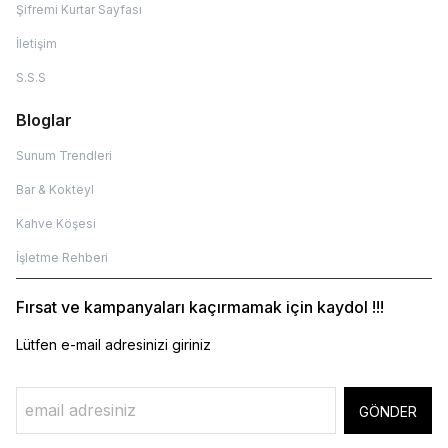
Şifremi Kurtar Sayfası
İletişim
S.S.S
Bloglar
Sunum Trendleri
Bar & Kokteyl
Kahve Köşesi
İşletme Rehberi
Fırsat ve kampanyaları kaçırmamak için kaydol !!!
Lütfen e-mail adresinizi giriniz
GÖNDER