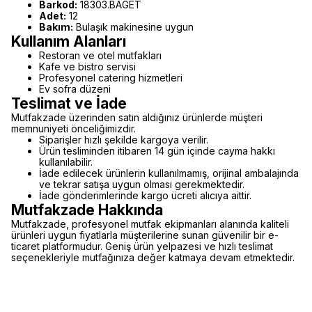
Barkod:
18303.BAGET
Adet:
12
Bakım:
Bulaşık makinesine uygun
Kullanım Alanları
Restoran ve otel mutfakları
Kafe ve bistro servisi
Profesyonel catering hizmetleri
Ev sofra düzeni
Teslimat ve İade
Mutfakzade üzerinden satın aldığınız ürünlerde müşteri
memnuniyeti önceliğimizdir.
Siparişler hızlı şekilde kargoya verilir.
Ürün tesliminden itibaren 14 gün içinde cayma hakkı
kullanılabilir.
İade edilecek ürünlerin kullanılmamış, orijinal ambalajında
ve tekrar satışa uygun olması gerekmektedir.
İade gönderimlerinde kargo ücreti alıcıya aittir.
Mutfakzade Hakkında
Mutfakzade, profesyonel mutfak ekipmanları alanında kaliteli
ürünleri uygun fiyatlarla müşterilerine sunan güvenilir bir e-
ticaret platformudur. Geniş ürün yelpazesi ve hızlı teslimat
seçenekleriyle mutfağınıza değer katmaya devam etmektedir.