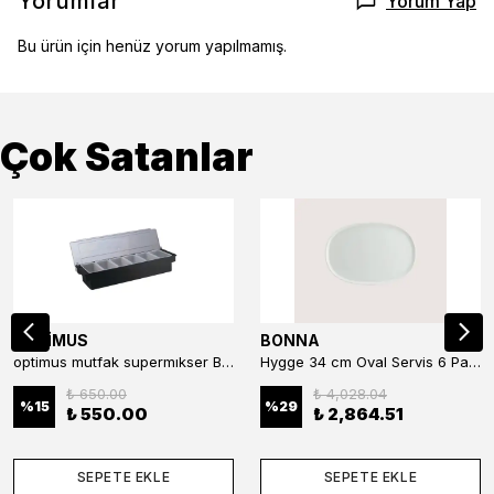
Yorumlar
Yorum Yap
Bu ürün için henüz yorum yapılmamış.
Çok Satanlar
OPTİMUS
BONNA
optimus mutfak supermıkser Bar Konteyner 6'lı 50×16×9 cm Kapaklı Polikarbon Organizer Bar & Kafe
Hygge 34 cm Oval Servis 6 Parça
₺ 650.00
₺ 4,028.04
%
15
%
29
₺ 550.00
₺ 2,864.51
SEPETE EKLE
SEPETE EKLE