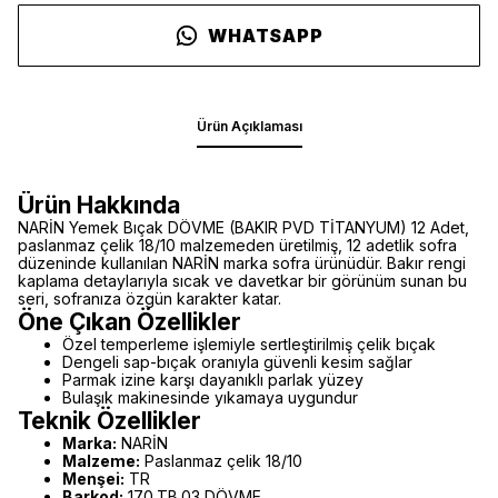
WHATSAPP
Ürün Açıklaması
Ürün Hakkında
NARİN Yemek Bıçak DÖVME (BAKIR PVD TİTANYUM) 12 Adet,
paslanmaz çelik 18/10 malzemeden üretilmiş, 12 adetlik sofra
düzeninde kullanılan NARİN marka sofra ürünüdür. Bakır rengi
kaplama detaylarıyla sıcak ve davetkar bir görünüm sunan bu
seri, sofranıza özgün karakter katar.
Öne Çıkan Özellikler
Özel temperleme işlemiyle sertleştirilmiş çelik bıçak
Dengeli sap-bıçak oranıyla güvenli kesim sağlar
Parmak izine karşı dayanıklı parlak yüzey
Bulaşık makinesinde yıkamaya uygundur
Teknik Özellikler
Marka:
NARİN
Malzeme:
Paslanmaz çelik 18/10
Menşei:
TR
Barkod:
170.TB.03 DÖVME