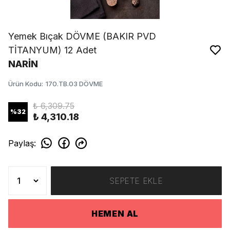
Yemek Bıçak DÖVME (BAKIR PVD
TİTANYUM) 12 Adet
NARİN
Ürün Kodu
:
170.TB.03 DÖVME
₺ 6,309.75
%
32
₺ 4,310.18
Paylaş
:
SEPETE EKLE
HEMEN AL