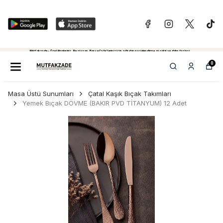
Mutfakzade - Özel Alanlariniz, Restoran, Bar ve Cafe'leriniz için sıfırdan projelendirme, montaj ve daha fazlasi...
Tiklayiniz...
0
Masa Üstü Sunumları
Çatal Kaşık Bıçak Takımları
Yemek Bıçak DÖVME (BAKIR PVD TİTANYUM) 12 Adet