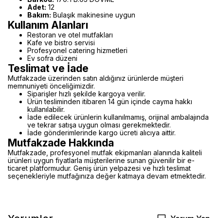
Adet:
12
Bakım:
Bulaşık makinesine uygun
Kullanım Alanları
Restoran ve otel mutfakları
Kafe ve bistro servisi
Profesyonel catering hizmetleri
Ev sofra düzeni
Teslimat ve İade
Mutfakzade üzerinden satın aldığınız ürünlerde müşteri
memnuniyeti önceliğimizdir.
Siparişler hızlı şekilde kargoya verilir.
Ürün tesliminden itibaren 14 gün içinde cayma hakkı
kullanılabilir.
İade edilecek ürünlerin kullanılmamış, orijinal ambalajında
ve tekrar satışa uygun olması gerekmektedir.
İade gönderimlerinde kargo ücreti alıcıya aittir.
Mutfakzade Hakkında
Mutfakzade, profesyonel mutfak ekipmanları alanında kaliteli
ürünleri uygun fiyatlarla müşterilerine sunan güvenilir bir e-
ticaret platformudur. Geniş ürün yelpazesi ve hızlı teslimat
seçenekleriyle mutfağınıza değer katmaya devam etmektedir.