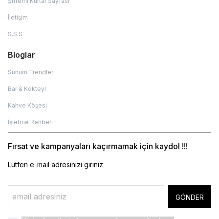
Şifremi Kurtar Sayfası
İletişim
S.S.S
Bloglar
Sunum Trendleri
Bar & Kokteyl
Kahve Köşesi
İşletme Rehberi
Fırsat ve kampanyaları kaçırmamak için kaydol !!!
Lütfen e-mail adresinizi giriniz
GÖNDER