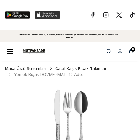
Mutfakzade - Özel Alanlariniz, Restoran, Bar ve Cafe'leriniz için sıfırdan projelendirme, montaj ve daha fazlasi...
Tiklayiniz...
0
Masa Üstü Sunumları
Çatal Kaşık Bıçak Takımları
Yemek Bıçak DÖVME (MAT) 12 Adet