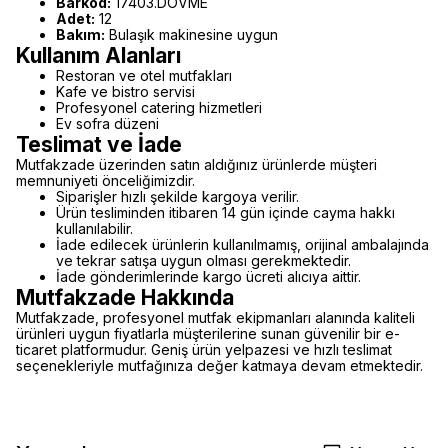
Barkod:
17403.DÖVME
Adet:
12
Bakım:
Bulaşık makinesine uygun
Kullanım Alanları
Restoran ve otel mutfakları
Kafe ve bistro servisi
Profesyonel catering hizmetleri
Ev sofra düzeni
Teslimat ve İade
Mutfakzade üzerinden satın aldığınız ürünlerde müşteri
memnuniyeti önceliğimizdir.
Siparişler hızlı şekilde kargoya verilir.
Ürün tesliminden itibaren 14 gün içinde cayma hakkı
kullanılabilir.
İade edilecek ürünlerin kullanılmamış, orijinal ambalajında
ve tekrar satışa uygun olması gerekmektedir.
İade gönderimlerinde kargo ücreti alıcıya aittir.
Mutfakzade Hakkında
Mutfakzade, profesyonel mutfak ekipmanları alanında kaliteli
ürünleri uygun fiyatlarla müşterilerine sunan güvenilir bir e-
ticaret platformudur. Geniş ürün yelpazesi ve hızlı teslimat
seçenekleriyle mutfağınıza değer katmaya devam etmektedir.