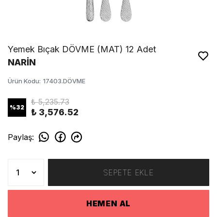
Yemek Bıçak DÖVME (MAT) 12 Adet
NARİN
Ürün Kodu
:
17403.DÖVME
₺ 5,235.73
%
32
₺ 3,576.52
Paylaş
:
SEPETE EKLE
HEMEN AL