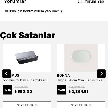
Yorumlar
Yorum Yap
Bu ürün için henüz yorum yapılmamış.
Çok Satanlar
OPTİMUS
BONNA
optimus mutfak supermıkser Bar Konteyner 6'lı 50×16×9 cm Kapaklı Polikarbon Organizer Bar & Kafe
Hygge 34 cm Oval Servis 6 Parça
₺ 650.00
₺ 4,028.04
%
15
%
29
₺ 550.00
₺ 2,864.51
SEPETE EKLE
SEPETE EKLE