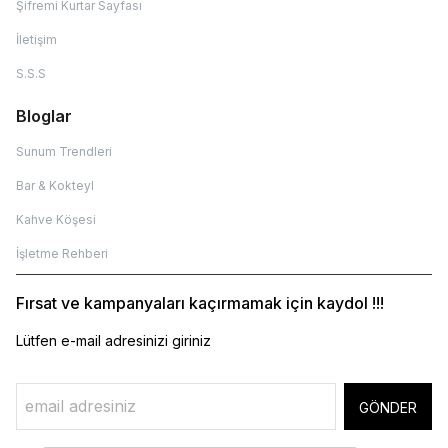
Şifremi Kurtar Sayfası
İletişim
S.S.S
Bloglar
Sunum Trendleri
Bar & Kokteyl
Kahve Köşesi
İşletme Rehberi
Fırsat ve kampanyaları kaçırmamak için kaydol !!!
Lütfen e-mail adresinizi giriniz
GÖNDER