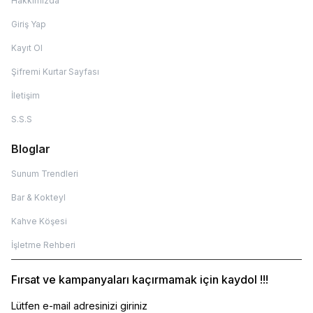
Hakkımızda
Giriş Yap
Kayıt Ol
Şifremi Kurtar Sayfası
İletişim
S.S.S
Bloglar
Sunum Trendleri
Bar & Kokteyl
Kahve Köşesi
İşletme Rehberi
Fırsat ve kampanyaları kaçırmamak için kaydol !!!
Lütfen e-mail adresinizi giriniz