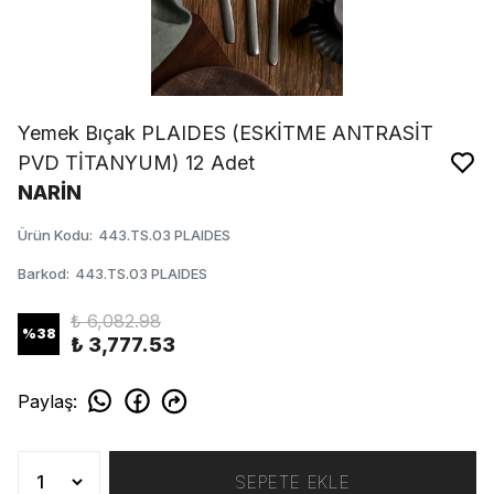
Yemek Bıçak PLAIDES (ESKİTME ANTRASİT
PVD TİTANYUM) 12 Adet
NARİN
Ürün Kodu
:
443.TS.03 PLAIDES
Barkod
:
443.TS.03 PLAIDES
₺ 6,082.98
%
38
₺ 3,777.53
Paylaş
:
SEPETE EKLE