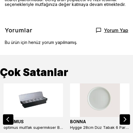
seçenekleriyle mutfağınıza değer katmaya devam etmektedir.
Yorumlar
Yorum Yap
Bu ürün için henüz yorum yapılmamış.
Çok Satanlar
OPTİMUS
BONNA
optimus mutfak supermıkser Bar Konteyner 6'lı 50×16×9 cm Kapaklı Polikarbon Organizer Bar & Kafe
Hygge 28cm Düz Tabak 6 Parça