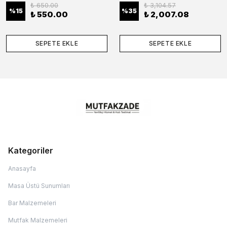
₺ 650.00
₺ 3,104.57
%
15
%
35
₺ 550.00
₺ 2,007.08
SEPETE EKLE
SEPETE EKLE
Kategoriler
Anasayfa
Masa Üstü Sunumları
Bar Malzemeleri
Mutfak Malzemeleri