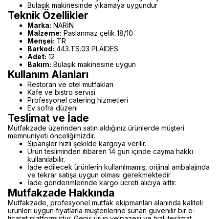
Bulaşık makinesinde yıkamaya uygundur
Teknik Özellikler
Marka:
NARİN
Malzeme:
Paslanmaz çelik 18/10
Menşei:
TR
Barkod:
443.TS.03 PLAIDES
Adet:
12
Bakım:
Bulaşık makinesine uygun
Kullanım Alanları
Restoran ve otel mutfakları
Kafe ve bistro servisi
Profesyonel catering hizmetleri
Ev sofra düzeni
Teslimat ve İade
Mutfakzade üzerinden satın aldığınız ürünlerde müşteri
memnuniyeti önceliğimizdir.
Siparişler hızlı şekilde kargoya verilir.
Ürün tesliminden itibaren 14 gün içinde cayma hakkı
kullanılabilir.
İade edilecek ürünlerin kullanılmamış, orijinal ambalajında
ve tekrar satışa uygun olması gerekmektedir.
İade gönderimlerinde kargo ücreti alıcıya aittir.
Mutfakzade Hakkında
Mutfakzade, profesyonel mutfak ekipmanları alanında kaliteli
ürünleri uygun fiyatlarla müşterilerine sunan güvenilir bir e-
ticaret platformudur. Geniş ürün yelpazesi ve hızlı teslimat