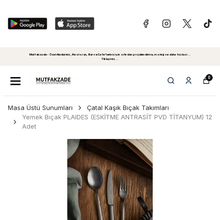
Mutfakzade - Özel Alanlariniz, Restoran, Bar ve Cafe'leriniz için sıfırdan projelendirme, montaj ve daha fazlasi...
Tiklayiniz...
0
Masa Üstü Sunumları
Çatal Kaşık Bıçak Takımları
Yemek Bıçak PLAIDES (ESKİTME ANTRASİT PVD TİTANYUM) 12
Adet