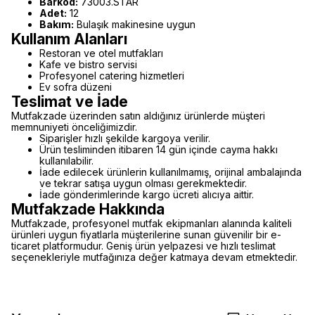
Barkod:
73003.STAR
Adet:
12
Bakım:
Bulaşık makinesine uygun
Kullanım Alanları
Restoran ve otel mutfakları
Kafe ve bistro servisi
Profesyonel catering hizmetleri
Ev sofra düzeni
Teslimat ve İade
Mutfakzade üzerinden satın aldığınız ürünlerde müşteri
memnuniyeti önceliğimizdir.
Siparişler hızlı şekilde kargoya verilir.
Ürün tesliminden itibaren 14 gün içinde cayma hakkı
kullanılabilir.
İade edilecek ürünlerin kullanılmamış, orijinal ambalajında
ve tekrar satışa uygun olması gerekmektedir.
İade gönderimlerinde kargo ücreti alıcıya aittir.
Mutfakzade Hakkında
Mutfakzade, profesyonel mutfak ekipmanları alanında kaliteli
ürünleri uygun fiyatlarla müşterilerine sunan güvenilir bir e-
ticaret platformudur. Geniş ürün yelpazesi ve hızlı teslimat
seçenekleriyle mutfağınıza değer katmaya devam etmektedir.