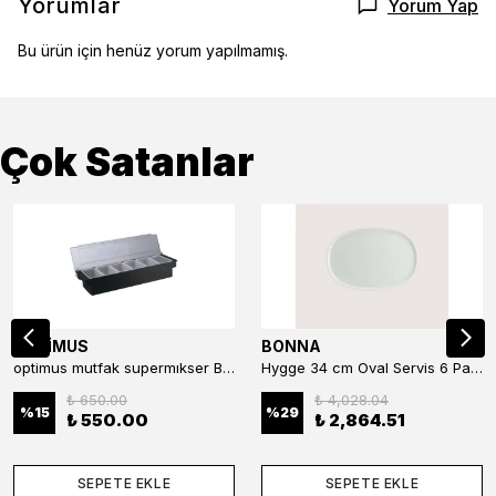
Yorumlar
Yorum Yap
Bu ürün için henüz yorum yapılmamış.
Çok Satanlar
OPTİMUS
BONNA
optimus mutfak supermıkser Bar Konteyner 6'lı 50×16×9 cm Kapaklı Polikarbon Organizer Bar & Kafe
Hygge 34 cm Oval Servis 6 Parça
₺ 650.00
₺ 4,028.04
%
15
%
29
₺ 550.00
₺ 2,864.51
SEPETE EKLE
SEPETE EKLE