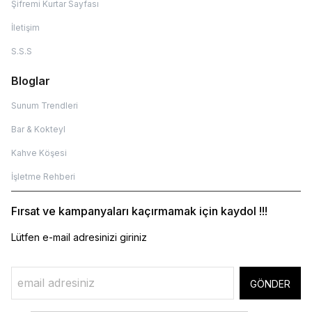
Şifremi Kurtar Sayfası
İletişim
S.S.S
Bloglar
Sunum Trendleri
Bar & Kokteyl
Kahve Köşesi
İşletme Rehberi
Fırsat ve kampanyaları kaçırmamak için kaydol !!!
Lütfen e-mail adresinizi giriniz
GÖNDER