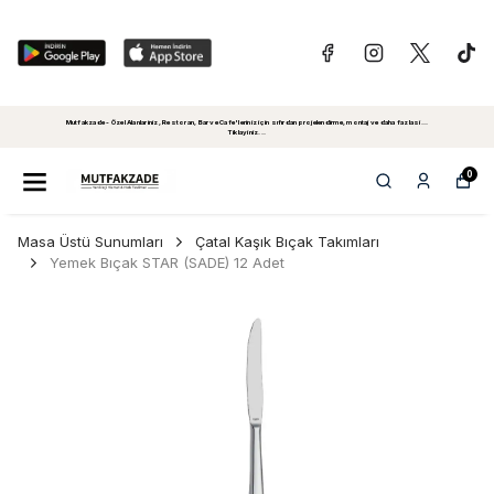
Mutfakzade - Özel Alanlariniz, Restoran, Bar ve Cafe'leriniz için sıfırdan projelendirme, montaj ve daha fazlasi...
Tiklayiniz...
0
Masa Üstü Sunumları
Çatal Kaşık Bıçak Takımları
Yemek Bıçak STAR (SADE) 12 Adet