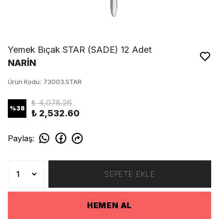
Yemek Bıçak STAR (SADE) 12 Adet
NARİN
Ürün Kodu
:
73003.STAR
₺ 4,078.26
%
38
₺ 2,532.60
Paylaş
:
SEPETE EKLE
HEMEN AL