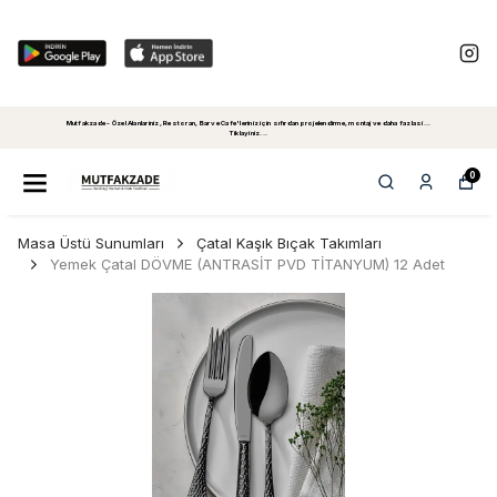
Mutfakzade - Özel Alanlariniz, Restoran, Bar ve Cafe'leriniz için sıfırdan projelendirme, montaj ve daha fazlasi...
Tiklayiniz...
0
Masa Üstü Sunumları
Çatal Kaşık Bıçak Takımları
Yemek Çatal DÖVME (ANTRASİT PVD TİTANYUM) 12 Adet