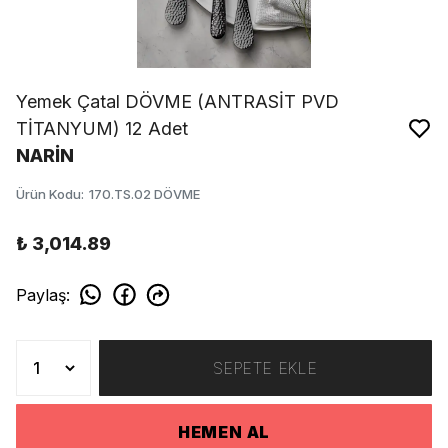
Yemek Çatal DÖVME (ANTRASİT PVD
TİTANYUM) 12 Adet
NARİN
Ürün Kodu
:
170.TS.02 DÖVME
₺ 3,014.89
Paylaş
:
SEPETE EKLE
HEMEN AL