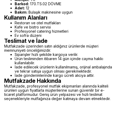
Barkod:
170.TS.02 DÖVME
Adet:
12
Bakım:
Bulaşık makinesine uygun
Kullanım Alanları
Restoran ve otel mutfakları
Kafe ve bistro servisi
Profesyonel catering hizmetleri
Ev sofra düzeni
Teslimat ve İade
Mutfakzade üzerinden satın aldığınız ürünlerde müşteri
memnuniyeti önceliğimizdir.
Siparişler hızlı şekilde kargoya verilir.
Ürün tesliminden itibaren 14 gün içinde cayma hakkı
kullanılabilir.
İade edilecek ürünlerin kullanılmamış, orijinal ambalajında
ve tekrar satışa uygun olması gerekmektedir.
İade gönderimlerinde kargo ücreti alıcıya aittir.
Mutfakzade Hakkında
Mutfakzade, profesyonel mutfak ekipmanları alanında kaliteli
ürünleri uygun fiyatlarla müşterilerine sunan güvenilir bir e-
ticaret platformudur. Geniş ürün yelpazesi ve hızlı teslimat
seçenekleriyle mutfağınıza değer katmaya devam etmektedir.