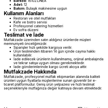
Barkod:
16102.LİNEA
Adet:
12
Bakım:
Bulaşık makinesine uygun
Kullanım Alanları
Restoran ve otel mutfakları
Kafe ve bistro servisi
Profesyonel catering hizmetleri
Ev sofra düzeni
Teslimat ve İade
Mutfakzade üzerinden satın aldığınız ürünlerde müşteri
memnuniyeti önceliğimizdir.
Siparişler hızlı şekilde kargoya verilir.
Ürün tesliminden itibaren 14 gün içinde cayma hakkı
kullanılabilir.
İade edilecek ürünlerin kullanılmamış, orijinal ambalajında
ve tekrar satışa uygun olması gerekmektedir.
İade gönderimlerinde kargo ücreti alıcıya aittir.
Mutfakzade Hakkında
Mutfakzade, profesyonel mutfak ekipmanları alanında kaliteli
ürünleri uygun fiyatlarla müşterilerine sunan güvenilir bir e-
ticaret platformudur. Geniş ürün yelpazesi ve hızlı teslimat
seçenekleriyle mutfağınıza değer katmaya devam etmektedir.