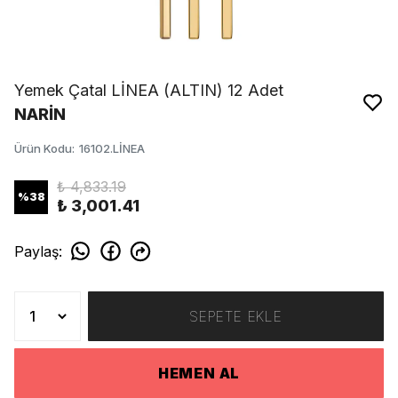
Yemek Çatal LİNEA (ALTIN) 12 Adet
NARİN
Ürün Kodu
:
16102.LİNEA
₺ 4,833.19
%
38
₺ 3,001.41
Paylaş
:
SEPETE EKLE
HEMEN AL