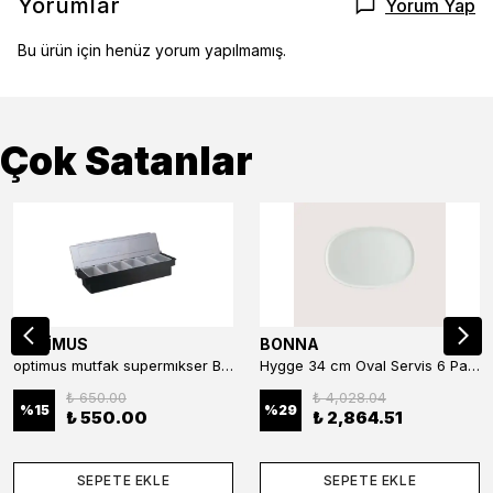
Yorumlar
Yorum Yap
Bu ürün için henüz yorum yapılmamış.
Çok Satanlar
OPTİMUS
BONNA
optimus mutfak supermıkser Bar Konteyner 6'lı 50×16×9 cm Kapaklı Polikarbon Organizer Bar & Kafe
Hygge 34 cm Oval Servis 6 Parça
₺ 650.00
₺ 4,028.04
%
15
%
29
₺ 550.00
₺ 2,864.51
SEPETE EKLE
SEPETE EKLE