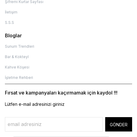
Şifremi Kurtar Sayfası
İletişim
S.S.S
Bloglar
Sunum Trendleri
Bar & Kokteyl
Kahve Köşesi
İşletme Rehberi
Fırsat ve kampanyaları kaçırmamak için kaydol !!!
Lütfen e-mail adresinizi giriniz
GÖNDER