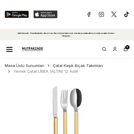
Mutfakzade - Özel Alanlariniz, Restoran, Bar ve Cafe'leriniz için sıfırdan projelendirme, montaj ve daha fazlasi...
Tiklayiniz...
0
Masa Üstü Sunumları
Çatal Kaşık Bıçak Takımları
Yemek Çatal LİNEA (ALTIN) 12 Adet