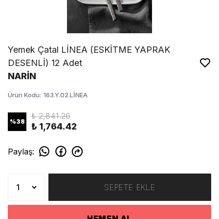
Yemek Çatal LİNEA (ESKİTME YAPRAK
DESENLİ) 12 Adet
NARİN
Ürün Kodu
:
163.Y.02.LİNEA
₺ 2,841.26
%
38
₺ 1,764.42
Paylaş
:
SEPETE EKLE
HEMEN AL