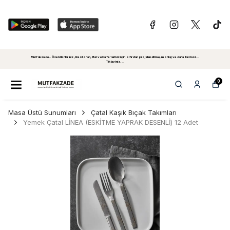
Mutfakzade - Özel Alanlariniz, Restoran, Bar ve Cafe'leriniz için sıfırdan projelendirme, montaj ve daha fazlasi...
Tiklayiniz...
0
Masa Üstü Sunumları
Çatal Kaşık Bıçak Takımları
Yemek Çatal LİNEA (ESKİTME YAPRAK DESENLİ) 12 Adet