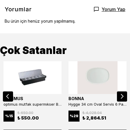
Yorumlar
Yorum Yap
Bu ürün için henüz yorum yapılmamış.
Çok Satanlar
OPTİMUS
BONNA
optimus mutfak supermıkser Bar Konteyner 6'lı 50×16×9 cm Kapaklı Polikarbon Organizer Bar & Kafe
Hygge 34 cm Oval Servis 6 Parça
₺ 650.00
₺ 4,028.04
%
15
%
29
₺ 550.00
₺ 2,864.51