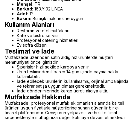
Menşei:
TR
Barkod:
163.Y.02.LİNEA
Adet:
12
Bakım:
Bulaşık makinesine uygun
Kullanım Alanları
Restoran ve otel mutfakları
Kafe ve bistro servisi
Profesyonel catering hizmetleri
Ev sofra düzeni
Teslimat ve İade
Mutfakzade üzerinden satın aldığınız ürünlerde müşteri
memnuniyeti önceliğimizdir.
Siparişler hızlı şekilde kargoya verilir.
Ürün tesliminden itibaren 14 gün içinde cayma hakkı
kullanılabilir.
İade edilecek ürünlerin kullanılmamış, orijinal ambalajında
ve tekrar satışa uygun olması gerekmektedir.
İade gönderimlerinde kargo ücreti alıcıya aittir.
Mutfakzade Hakkında
Mutfakzade, profesyonel mutfak ekipmanları alanında kaliteli
ürünleri uygun fiyatlarla müşterilerine sunan güvenilir bir e-
ticaret platformudur. Geniş ürün yelpazesi ve hızlı teslimat
seçenekleriyle mutfağınıza değer katmaya devam etmektedir.