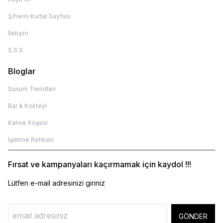
Şifremi Kurtar Sayfası
İletişim
S.S.S
Bloglar
Sunum Trendleri
Bar & Kokteyl
Kahve Köşesi
İşletme Rehberi
Fırsat ve kampanyaları kaçırmamak için kaydol !!!
Lütfen e-mail adresinizi giriniz
GÖNDER