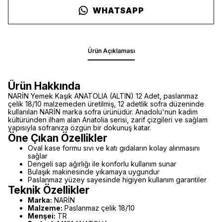
WHATSAPP
Ürün Açıklaması
Ürün Hakkında
NARİN Yemek Kaşık ANATOLIA (ALTIN) 12 Adet, paslanmaz
çelik 18/10 malzemeden üretilmiş, 12 adetlik sofra düzeninde
kullanılan NARİN marka sofra ürünüdür. Anadolu'nun kadim
kültüründen ilham alan Anatolia serisi, zarif çizgileri ve sağlam
yapısıyla sofranıza özgün bir dokunuş katar.
Öne Çıkan Özellikler
Oval kase formu sıvı ve katı gıdaların kolay alınmasını
sağlar
Dengeli sap ağırlığı ile konforlu kullanım sunar
Bulaşık makinesinde yıkamaya uygundur
Paslanmaz yüzey sayesinde higiyen kullanım garantiler
Teknik Özellikler
Marka:
NARİN
Malzeme:
Paslanmaz çelik 18/10
Menşei:
TR