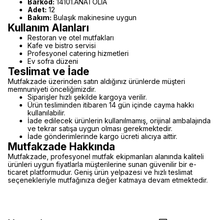
Barkod:
14101.ANATOLIA
Adet:
12
Bakım:
Bulaşık makinesine uygun
Kullanım Alanları
Restoran ve otel mutfakları
Kafe ve bistro servisi
Profesyonel catering hizmetleri
Ev sofra düzeni
Teslimat ve İade
Mutfakzade üzerinden satın aldığınız ürünlerde müşteri
memnuniyeti önceliğimizdir.
Siparişler hızlı şekilde kargoya verilir.
Ürün tesliminden itibaren 14 gün içinde cayma hakkı
kullanılabilir.
İade edilecek ürünlerin kullanılmamış, orijinal ambalajında
ve tekrar satışa uygun olması gerekmektedir.
İade gönderimlerinde kargo ücreti alıcıya aittir.
Mutfakzade Hakkında
Mutfakzade, profesyonel mutfak ekipmanları alanında kaliteli
ürünleri uygun fiyatlarla müşterilerine sunan güvenilir bir e-
ticaret platformudur. Geniş ürün yelpazesi ve hızlı teslimat
seçenekleriyle mutfağınıza değer katmaya devam etmektedir.