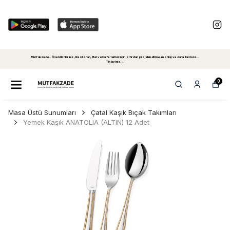
Mutfakzade - Özel Alanlariniz, Restoran, Bar ve Cafe'leriniz için sıfırdan projelendirme, montaj ve daha fazlasi...
Tiklayiniz...
0
Masa Üstü Sunumları
Çatal Kaşık Bıçak Takımları
Yemek Kaşık ANATOLIA (ALTIN) 12 Adet