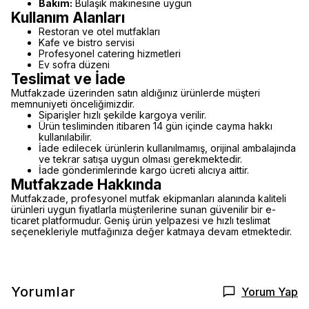
Bakım:
Bulaşık makinesine uygun
Kullanım Alanları
Restoran ve otel mutfakları
Kafe ve bistro servisi
Profesyonel catering hizmetleri
Ev sofra düzeni
Teslimat ve İade
Mutfakzade üzerinden satın aldığınız ürünlerde müşteri
memnuniyeti önceliğimizdir.
Siparişler hızlı şekilde kargoya verilir.
Ürün tesliminden itibaren 14 gün içinde cayma hakkı
kullanılabilir.
İade edilecek ürünlerin kullanılmamış, orijinal ambalajında
ve tekrar satışa uygun olması gerekmektedir.
İade gönderimlerinde kargo ücreti alıcıya aittir.
Mutfakzade Hakkında
Mutfakzade, profesyonel mutfak ekipmanları alanında kaliteli
ürünleri uygun fiyatlarla müşterilerine sunan güvenilir bir e-
ticaret platformudur. Geniş ürün yelpazesi ve hızlı teslimat
seçenekleriyle mutfağınıza değer katmaya devam etmektedir.
Yorumlar
Yorum Yap