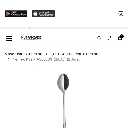
Mutfakzade - Özel Alanlariniz, Restoran, Bar ve Cafe'leriniz için sıfırdan projelendirme, montaj ve daha fazlasi...
Tiklayiniz...
0
Masa Üstü Sunumları
Çatal Kaşık Bıçak Takımları
Yemek Kaşık ASELLUS (SADE) 12 Adet