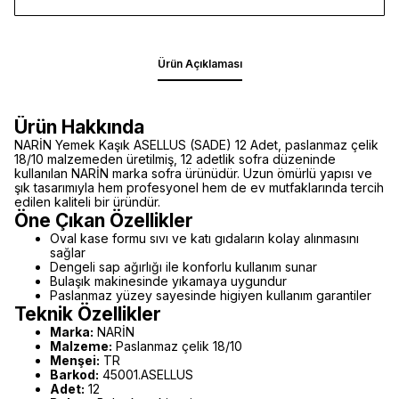
Ürün Açıklaması
Ürün Hakkında
NARİN Yemek Kaşık ASELLUS (SADE) 12 Adet, paslanmaz çelik
18/10 malzemeden üretilmiş, 12 adetlik sofra düzeninde
kullanılan NARİN marka sofra ürünüdür. Uzun ömürlü yapısı ve
şık tasarımıyla hem profesyonel hem de ev mutfaklarında tercih
edilen kaliteli bir üründür.
Öne Çıkan Özellikler
Oval kase formu sıvı ve katı gıdaların kolay alınmasını
sağlar
Dengeli sap ağırlığı ile konforlu kullanım sunar
Bulaşık makinesinde yıkamaya uygundur
Paslanmaz yüzey sayesinde higiyen kullanım garantiler
Teknik Özellikler
Marka:
NARİN
Malzeme:
Paslanmaz çelik 18/10
Menşei:
TR
Barkod:
45001.ASELLUS
Adet:
12