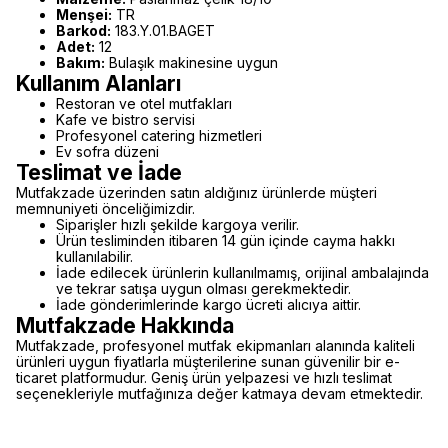
Menşei:
TR
Barkod:
183.Y.01.BAGET
Adet:
12
Bakım:
Bulaşık makinesine uygun
Kullanım Alanları
Restoran ve otel mutfakları
Kafe ve bistro servisi
Profesyonel catering hizmetleri
Ev sofra düzeni
Teslimat ve İade
Mutfakzade üzerinden satın aldığınız ürünlerde müşteri
memnuniyeti önceliğimizdir.
Siparişler hızlı şekilde kargoya verilir.
Ürün tesliminden itibaren 14 gün içinde cayma hakkı
kullanılabilir.
İade edilecek ürünlerin kullanılmamış, orijinal ambalajında
ve tekrar satışa uygun olması gerekmektedir.
İade gönderimlerinde kargo ücreti alıcıya aittir.
Mutfakzade Hakkında
Mutfakzade, profesyonel mutfak ekipmanları alanında kaliteli
ürünleri uygun fiyatlarla müşterilerine sunan güvenilir bir e-
ticaret platformudur. Geniş ürün yelpazesi ve hızlı teslimat
seçenekleriyle mutfağınıza değer katmaya devam etmektedir.