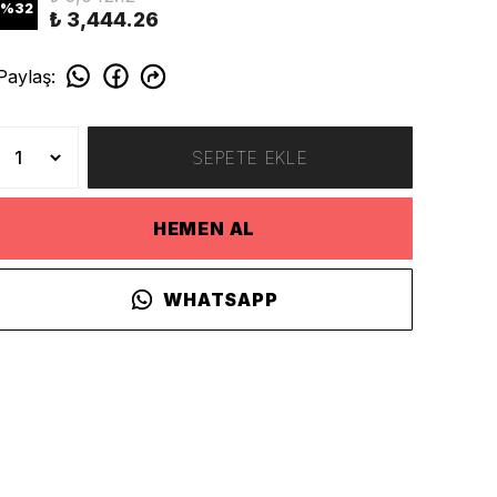
%
32
₺ 3,444.26
Paylaş
:
SEPETE EKLE
HEMEN AL
WHATSAPP