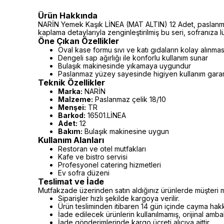
Ürün Hakkında
NARİN Yemek Kaşık LİNEA (MAT ALTIN) 12 Adet, paslanmaz 
kaplama detaylarıyla zenginleştirilmiş bu seri, sofranıza lü
Öne Çıkan Özellikler
Oval kase formu sıvı ve katı gıdaların kolay alınmas
Dengeli sap ağırlığı ile konforlu kullanım sunar
Bulaşık makinesinde yıkamaya uygundur
Paslanmaz yüzey sayesinde higiyen kullanım garan
Teknik Özellikler
Marka:
NARİN
Malzeme:
Paslanmaz çelik 18/10
Menşei:
TR
Barkod:
16501.LİNEA
Adet:
12
Bakım:
Bulaşık makinesine uygun
Kullanım Alanları
Restoran ve otel mutfakları
Kafe ve bistro servisi
Profesyonel catering hizmetleri
Ev sofra düzeni
Teslimat ve İade
Mutfakzade üzerinden satın aldığınız ürünlerde müşteri m
Siparişler hızlı şekilde kargoya verilir.
Ürün tesliminden itibaren 14 gün içinde cayma hakkı 
İade edilecek ürünlerin kullanılmamış, orijinal amb
İade gönderimlerinde kargo ücreti alıcıya aittir.