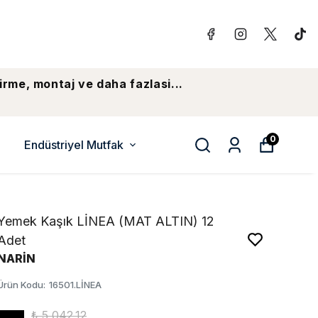
irme, montaj ve daha fazlasi...
0
Endüstriyel Mutfak
Yemek Kaşık LİNEA (MAT ALTIN) 12
Adet
NARİN
Ürün Kodu
:
16501.LİNEA
₺ 5,042.12