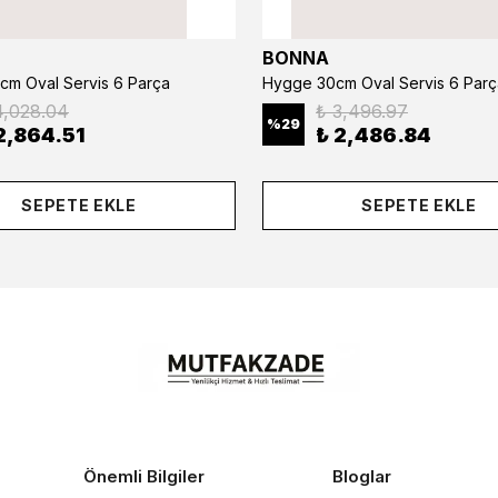
BONNA
cm Oval Servis 6 Parça
Hygge 30cm Oval Servis 6 Parç
4,028.04
₺ 3,496.97
%
29
2,864.51
₺ 2,486.84
SEPETE EKLE
SEPETE EKLE
Önemli Bilgiler
Bloglar