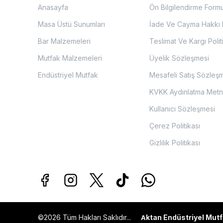
Anasayfa
Ön Bilgilendirme Form
Masa Üstü Sunumları
İade Ve Cayma Hakkı P
Bar Malzemeleri
Teslimat Ve Kargı Polit
Mutfak Malzemeleri
Üyelik Sözleşmesi
Endüstriyel Mutfak
Mesafeli Satış Sözleş
KVKK Aydınlatma Metn
Kullanıcı Sözleşmesi
Çerez Politikası
Gizlilik Politikası
©2026 Tüm Hakları Saklıdır...
ktan Endüstriyel Mutf
A