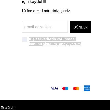
için kaydol !!!
Lütfen e-mail adresinizi giriniz
GÖNDER
Kişisel verilerin korunması
kanunu
okudum, onaylıyorum
Ortağıdır