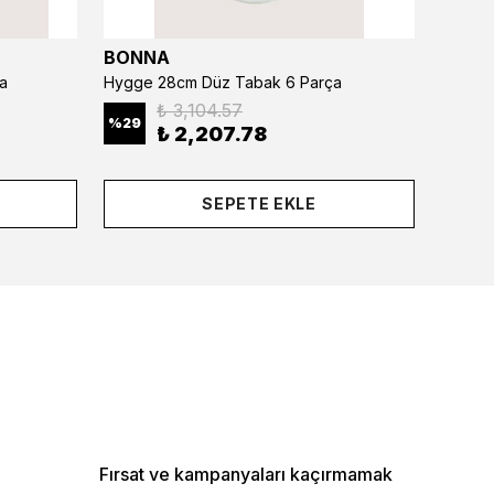
BONNA
BONN
a
Hygge 28cm Düz Tabak 6 Parça
₺ 3,104.57
%
29
%
29
₺ 2,207.78
SEPETE EKLE
Fırsat ve kampanyaları kaçırmamak