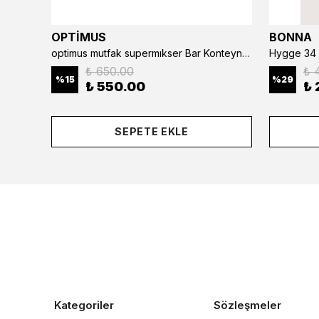
OPTİMUS
BONNA
optimus mutfak supermıkser Bar Konteyner 6'lı 50×16×9 cm Kapaklı Polikarbon Organizer Bar & Kafe
Hygge 34 
₺ 650.00
₺ 
%
15
%
29
₺ 550.00
₺ 
SEPETE EKLE
Kategoriler
Sözleşmeler