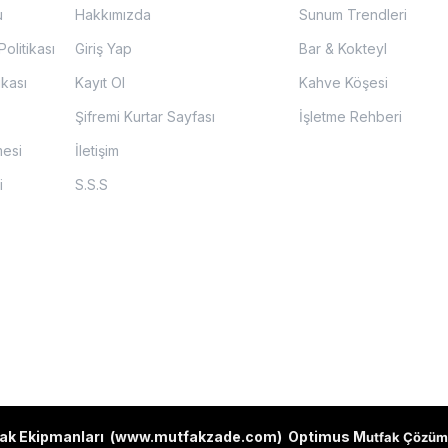
u
Hakkımızda
Sunum Trendleri
olitikası
Giriş Yap
Bar & Kokteyl
ikası
Kayıt Ol
Kahve Köşesi
Şifremi Kurtar Sayfası
İşletme Rehberi
mesi
İletişim
i
S.S.S
ak Ekipmanları (
www.mutfakzade.com
)
Optimus M
utfak Çözüm 