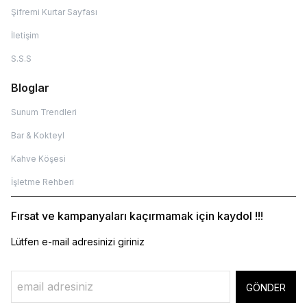
Şifremi Kurtar Sayfası
İletişim
S.S.S
Bloglar
Sunum Trendleri
Bar & Kokteyl
Kahve Köşesi
İşletme Rehberi
Fırsat ve kampanyaları kaçırmamak için kaydol !!!
Lütfen e-mail adresinizi giriniz
GÖNDER