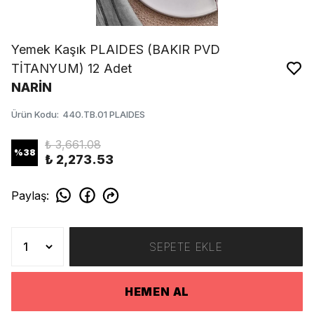
Yemek Kaşık PLAIDES (BAKIR PVD
TİTANYUM) 12 Adet
NARİN
Ürün Kodu
:
440.TB.01 PLAIDES
₺ 3,661.08
%
38
₺ 2,273.53
Paylaş
:
SEPETE EKLE
HEMEN AL