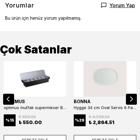
Yorumlar
Yorum Yap
Bu ürün için henüz yorum yapılmamış.
Çok Satanlar
OPTİMUS
BONNA
optimus mutfak supermıkser Bar Konteyner 6'lı 50×16×9 cm Kapaklı Polikarbon Organizer Bar & Kafe
Hygge 34 cm Oval Servis 6 Parça
₺ 650.00
₺ 4,028.04
%
15
%
29
₺ 550.00
₺ 2,864.51