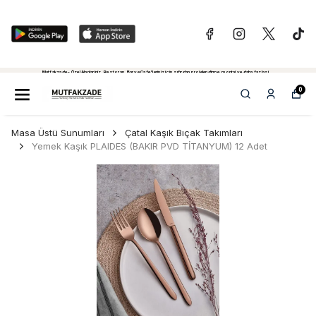
Mutfakzade - Özel Alanlariniz, Restoran, Bar ve Cafe'leriniz için sıfırdan projelendirme, montaj ve daha fazlasi...
Tiklayiniz...
0
Masa Üstü Sunumları
Çatal Kaşık Bıçak Takımları
Yemek Kaşık PLAIDES (BAKIR PVD TİTANYUM) 12 Adet