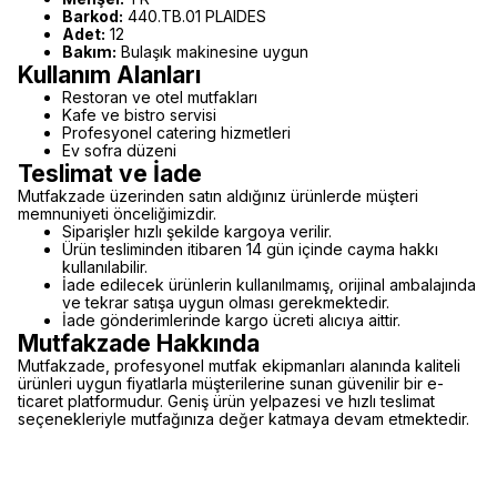
Barkod:
440.TB.01 PLAIDES
Adet:
12
Bakım:
Bulaşık makinesine uygun
Kullanım Alanları
Restoran ve otel mutfakları
Kafe ve bistro servisi
Profesyonel catering hizmetleri
Ev sofra düzeni
Teslimat ve İade
Mutfakzade üzerinden satın aldığınız ürünlerde müşteri
memnuniyeti önceliğimizdir.
Siparişler hızlı şekilde kargoya verilir.
Ürün tesliminden itibaren 14 gün içinde cayma hakkı
kullanılabilir.
İade edilecek ürünlerin kullanılmamış, orijinal ambalajında
ve tekrar satışa uygun olması gerekmektedir.
İade gönderimlerinde kargo ücreti alıcıya aittir.
Mutfakzade Hakkında
Mutfakzade, profesyonel mutfak ekipmanları alanında kaliteli
ürünleri uygun fiyatlarla müşterilerine sunan güvenilir bir e-
ticaret platformudur. Geniş ürün yelpazesi ve hızlı teslimat
seçenekleriyle mutfağınıza değer katmaya devam etmektedir.