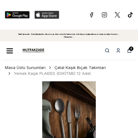
Mutfakzade - Özel Alanlariniz, Restoran, Bar ve Cafe'leriniz için sıfırdan projelendirme, montaj ve daha fazlasi...
Tiklayiniz...
0
Masa Üstü Sunumları
Çatal Kaşık Bıçak Takımları
Yemek Kaşık PLAIDES (ESKİTME) 12 Adet