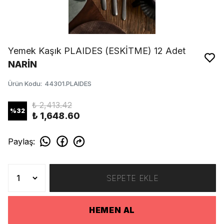
Yemek Kaşık PLAIDES (ESKİTME) 12 Adet
NARİN
Ürün Kodu
:
44301.PLAIDES
₺ 2,413.42
%
32
₺ 1,648.60
Paylaş
:
SEPETE EKLE
HEMEN AL