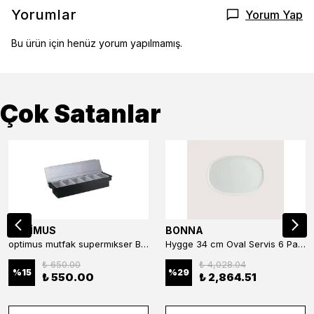
Yorumlar
Yorum Yap
Bu ürün için henüz yorum yapılmamış.
Çok Satanlar
OPTİMUS
BONNA
optimus mutfak supermıkser Bar Konteyner 6'lı 50×16×9 cm Kapaklı Polikarbon Organizer Bar & Kafe
Hygge 34 cm Oval Servis 6 Parça
₺ 650.00
₺ 4,028.04
%
15
%
29
₺ 550.00
₺ 2,864.51