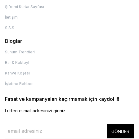
Şifremi Kurtar Sayfası
İletişim
S.S.S
Bloglar
Sunum Trendleri
Bar & Kokteyl
Kahve Köşesi
İşletme Rehberi
Fırsat ve kampanyaları kaçırmamak için kaydol !!!
Lütfen e-mail adresinizi giriniz
GÖNDER