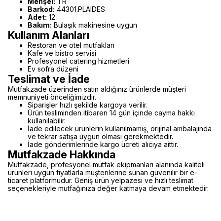
Menşei:
TR
Barkod:
44301.PLAIDES
Adet:
12
Bakım:
Bulaşık makinesine uygun
Kullanım Alanları
Restoran ve otel mutfakları
Kafe ve bistro servisi
Profesyonel catering hizmetleri
Ev sofra düzeni
Teslimat ve İade
Mutfakzade üzerinden satın aldığınız ürünlerde müşteri
memnuniyeti önceliğimizdir.
Siparişler hızlı şekilde kargoya verilir.
Ürün tesliminden itibaren 14 gün içinde cayma hakkı
kullanılabilir.
İade edilecek ürünlerin kullanılmamış, orijinal ambalajında
ve tekrar satışa uygun olması gerekmektedir.
İade gönderimlerinde kargo ücreti alıcıya aittir.
Mutfakzade Hakkında
Mutfakzade, profesyonel mutfak ekipmanları alanında kaliteli
ürünleri uygun fiyatlarla müşterilerine sunan güvenilir bir e-
ticaret platformudur. Geniş ürün yelpazesi ve hızlı teslimat
seçenekleriyle mutfağınıza değer katmaya devam etmektedir.