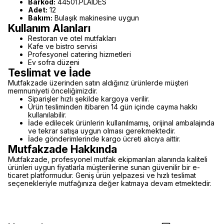
Barkod:
44501.PLAIDES
Adet:
12
Bakım:
Bulaşık makinesine uygun
Kullanım Alanları
Restoran ve otel mutfakları
Kafe ve bistro servisi
Profesyonel catering hizmetleri
Ev sofra düzeni
Teslimat ve İade
Mutfakzade üzerinden satın aldığınız ürünlerde müşteri
memnuniyeti önceliğimizdir.
Siparişler hızlı şekilde kargoya verilir.
Ürün tesliminden itibaren 14 gün içinde cayma hakkı
kullanılabilir.
İade edilecek ürünlerin kullanılmamış, orijinal ambalajında
ve tekrar satışa uygun olması gerekmektedir.
İade gönderimlerinde kargo ücreti alıcıya aittir.
Mutfakzade Hakkında
Mutfakzade, profesyonel mutfak ekipmanları alanında kaliteli
ürünleri uygun fiyatlarla müşterilerine sunan güvenilir bir e-
ticaret platformudur. Geniş ürün yelpazesi ve hızlı teslimat
seçenekleriyle mutfağınıza değer katmaya devam etmektedir.