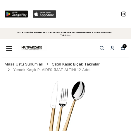
Mutfakzade - Özel Alanlariniz, Restoran, Bar ve Cafe'leriniz için sıfırdan projelendirme, montaj ve daha fazlasi...
Tiklayiniz...
0
Masa Üstü Sunumları
Çatal Kaşık Bıçak Takımları
Yemek Kaşık PLAIDES (MAT ALTIN) 12 Adet