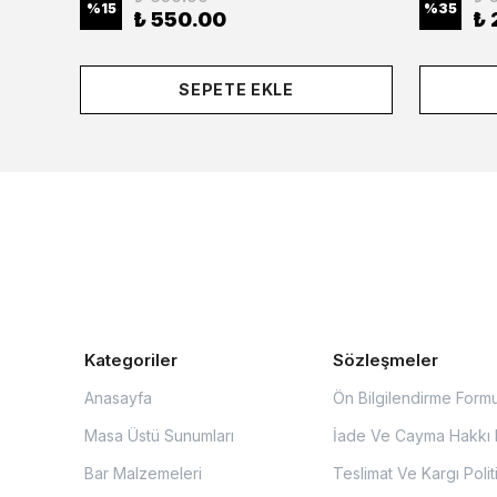
%
15
%
35
₺ 550.00
₺ 
SEPETE EKLE
Kategoriler
Sözleşmeler
Anasayfa
Ön Bilgilendirme Form
Masa Üstü Sunumları
İade Ve Cayma Hakkı P
Bar Malzemeleri
Teslimat Ve Kargı Polit