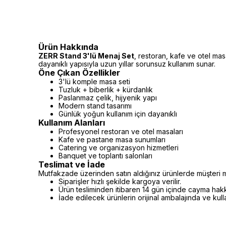
Ürün Hakkında
ZERR Stand 3'lü Menaj Set
, restoran, kafe ve otel mas
dayanıklı yapısıyla uzun yıllar sorunsuz kullanım sunar.
Öne Çıkan Özellikler
3'lü komple masa seti
Tuzluk + biberlik + kürdanlık
Paslanmaz çelik, hijyenik yapı
Modern stand tasarımı
Günlük yoğun kullanım için dayanıklı
Kullanım Alanları
Profesyonel restoran ve otel masaları
Kafe ve pastane masa sunumları
Catering ve organizasyon hizmetleri
Banquet ve toplantı salonları
Teslimat ve İade
Mutfakzade üzerinden satın aldığınız ürünlerde müşteri m
Siparişler hızlı şekilde kargoya verilir.
Ürün tesliminden itibaren 14 gün içinde cayma hakkı 
İade edilecek ürünlerin orijinal ambalajında ve kul