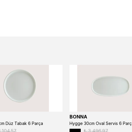
BONNA
m Düz Tabak 6 Parça
Hygge 30cm Oval Servis 6 Parç
3,104.57
₺ 3,496.97