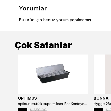
Yorumlar
Bu ürün için henüz yorum yapılmamış.
Çok Satanlar
OPTİMUS
BONNA
optimus mutfak supermıkser Bar Konteyner 6'lı 50×16×9 cm Kapaklı Polikarbon Organizer Bar & Kafe
Hygge 28c
₺ 650.00
₺ 