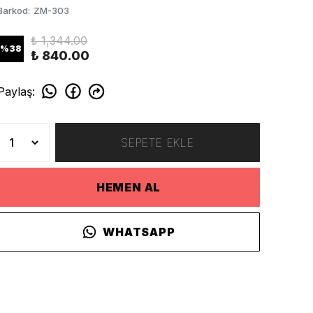
Barkod
:
ZM-303
₺ 1,344.00
%
38
₺ 840.00
Paylaş
:
SEPETE EKLE
HEMEN AL
WHATSAPP