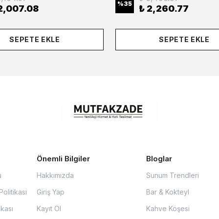
%
35
2,007.08
₺ 2,260.77
SEPETE EKLE
SEPETE EKLE
Önemli Bilgiler
Bloglar
u
Hakkımızda
Sunum Trendleri
olitikası
Giriş Yap
Bar & Kokteyl
ikası
Kayıt Ol
Kahve Köşesi