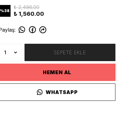
₺ 2,496.00
%
38
₺ 1,560.00
Paylaş
:
SEPETE EKLE
HEMEN AL
WHATSAPP