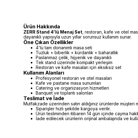
Ürün Hakkında
ZERR Stand 4'lü Menaj Set
, restoran, kafe ve otel mas
dayanıklı yapısıyla uzun yıllar sorunsuz kullanım sunar.
Öne Çıkan Özellikler
4'lü tam donanımlı masa seti
Tuzluk + biberlik + kürdanlık + baharatlık
Paslanmaz çelik, hijyenik ve dayanıklı
Tek stand üzerinde kompakt yerleşim
Restoran ve kafe masaları için eksiksiz set
Kullanım Alanları
Profesyonel restoran ve otel masaları
Kafe ve pastane masa sunumları
Catering ve organizasyon hizmetleri
Banquet ve toplantı salonları
Teslimat ve İade
Mutfakzade üzerinden satın aldığınız ürünlerde müşteri m
Siparişler hızlı şekilde kargoya verilir.
Ürün tesliminden itibaren 14 gün içinde cayma hakkı 
İade edilecek ürünlerin orijinal ambalajında ve kul