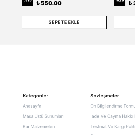
%
15
%
29
₺ 550.00
₺ 
SEPETE EKLE
Kategoriler
Sözleşmeler
Anasayfa
Ön Bilgilendirme Form
Masa Üstü Sunumları
İade Ve Cayma Hakkı P
Bar Malzemeleri
Teslimat Ve Kargı Polit