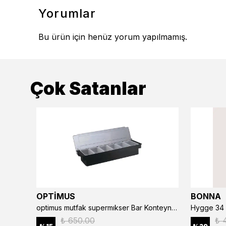
Yorumlar
Bu ürün için henüz yorum yapılmamış.
Çok Satanlar
OPTİMUS
BONNA
optimus mutfak supermıkser Bar Konteyner 6'lı 50×16×9 cm Kapaklı Polikarbon Organizer Bar & Kafe
Hygge 34 
₺ 650.00
₺ 