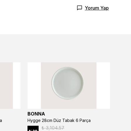
Yorum Yap
BONNA
BONN
a
Hygge 28cm Düz Tabak 6 Parça
₺ 3,104.57