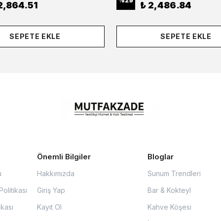
%
29
2,864.51
₺ 2,486.84
SEPETE EKLE
SEPETE EKLE
Önemli Bilgiler
Bloglar
u
Hakkımızda
Sunum Trendleri
olitikası
Giriş Yap
Bar & Kokteyl
ikası
Kayıt Ol
Kahve Köşesi