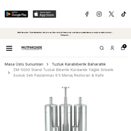
Mutfakzade - Özel Alanlariniz, Restoran, Bar ve Cafe'leriniz için sıfırdan projelendirme, montaj ve daha fazlasi...
Tiklayiniz...
0
Masa Üstü Sunumları
Tuzluk Karabiberlik Baharatlık
ZM-5000 Stand Tuzluk Biberlik Kürdanlık Yağlık Sirkelik
Sosluk Seti Paslanmaz 6'lı Menaj Restoran & Kafe