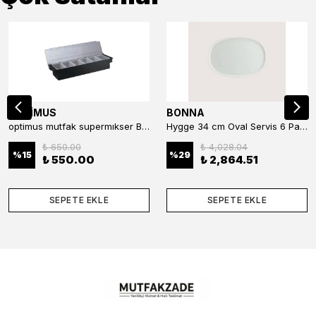
OPTİMUS
BONNA
optimus mutfak supermıkser Bar Konteyner 6'lı 50×16×9 cm Kapaklı Polikarbon Organizer Bar & Kafe
Hygge 34 cm Oval Servis 6 Parça
₺ 650.00
₺ 4,028.04
%
15
%
29
₺ 550.00
₺ 2,864.51
SEPETE EKLE
SEPETE EKLE