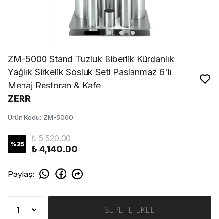
ZM-5000 Stand Tuzluk Biberlik Kürdanlık
Yağlık Sirkelik Sosluk Seti Paslanmaz 6'lı
Menaj Restoran & Kafe
ZERR
Ürün Kodu
:
ZM-5000
₺ 5,520.00
%
25
₺ 4,140.00
Paylaş
:
SEPETE EKLE