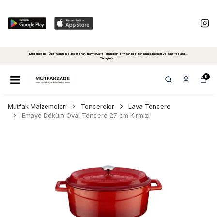
Mutfakzade - Özel Alanlariniz, Restoran, Bar ve Cafe'leriniz için sıfırdan projelendirme, montaj ve daha fazlasi...
Tiklayiniz...
0
Mutfak Malzemeleri
Tencereler
Lava Tencere
Emaye Döküm Oval Tencere 27 cm Kırmızı