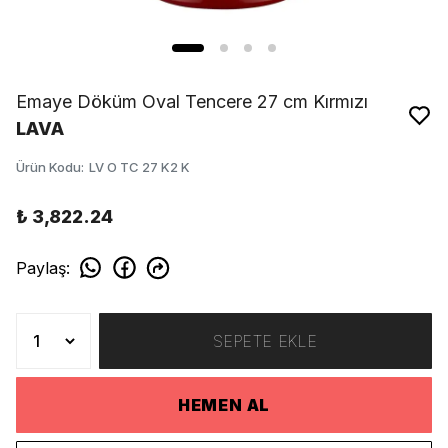
Emaye Döküm Oval Tencere 27 cm Kırmızı
LAVA
Ürün Kodu
:
LV O TC 27 K2 K
₺ 3,822.24
Paylaş
:
SEPETE EKLE
HEMEN AL