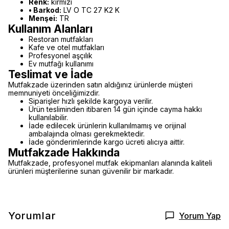
Renk:
kırmızı
• Barkod:
LV O TC 27 K2 K
Menşei:
TR
Kullanım Alanları
Restoran mutfakları
Kafe ve otel mutfakları
Profesyonel aşçılık
Ev mutfağı kullanımı
Teslimat ve İade
Mutfakzade üzerinden satın aldığınız ürünlerde müşteri
memnuniyeti önceliğimizdir.
Siparişler hızlı şekilde kargoya verilir.
Ürün tesliminden itibaren 14 gün içinde cayma hakkı
kullanılabilir.
İade edilecek ürünlerin kullanılmamış ve orijinal
ambalajında olması gerekmektedir.
İade gönderimlerinde kargo ücreti alıcıya aittir.
Mutfakzade Hakkında
Mutfakzade, profesyonel mutfak ekipmanları alanında kaliteli
ürünleri müşterilerine sunan güvenilir bir markadır.
Yorumlar
Yorum Yap