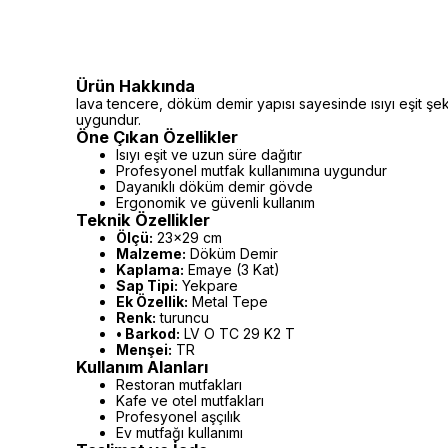
Ürün Hakkında
lava tencere, döküm demir yapısı sayesinde ısıyı eşit ş
uygundur.
Öne Çıkan Özellikler
Isıyı eşit ve uzun süre dağıtır
Profesyonel mutfak kullanımına uygundur
Dayanıklı döküm demir gövde
Ergonomik ve güvenli kullanım
Teknik Özellikler
Ölçü:
23x29 cm
Malzeme:
Döküm Demir
Kaplama:
Emaye (3 Kat)
Sap Tipi:
Yekpare
Ek Özellik:
Metal Tepe
Renk:
turuncu
• Barkod:
LV O TC 29 K2 T
Menşei:
TR
Kullanım Alanları
Restoran mutfakları
Kafe ve otel mutfakları
Profesyonel aşçılık
Ev mutfağı kullanımı