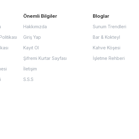
Önemli Bilgiler
Bloglar
u
Hakkımızda
Sunum Trendleri
olitikası
Giriş Yap
Bar & Kokteyl
ikası
Kayıt Ol
Kahve Köşesi
Şifremi Kurtar Sayfası
İşletme Rehberi
mesi
İletişim
i
S.S.S