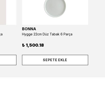
BONNA
BONN
ça
Hygge 22cm Düz Tabak 6 Parça
Hygge 
₺ 1,500.18
₺ 1,8
SEPETE EKLE