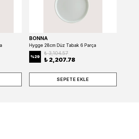
BONNA
BONN
a
Hygge 28cm Düz Tabak 6 Parça
₺ 3,104.57
%
29
%
29
₺ 2,207.78
SEPETE EKLE