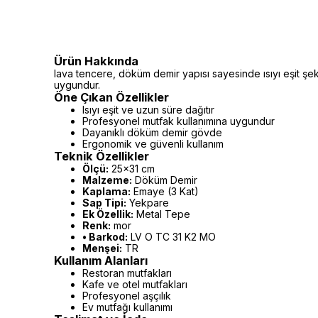
Ürün Hakkında
lava tencere, döküm demir yapısı sayesinde ısıyı eşit ş
uygundur.
Öne Çıkan Özellikler
Isıyı eşit ve uzun süre dağıtır
Profesyonel mutfak kullanımına uygundur
Dayanıklı döküm demir gövde
Ergonomik ve güvenli kullanım
Teknik Özellikler
Ölçü:
25x31 cm
Malzeme:
Döküm Demir
Kaplama:
Emaye (3 Kat)
Sap Tipi:
Yekpare
Ek Özellik:
Metal Tepe
Renk:
mor
• Barkod:
LV O TC 31 K2 MO
Menşei:
TR
Kullanım Alanları
Restoran mutfakları
Kafe ve otel mutfakları
Profesyonel aşçılık
Ev mutfağı kullanımı