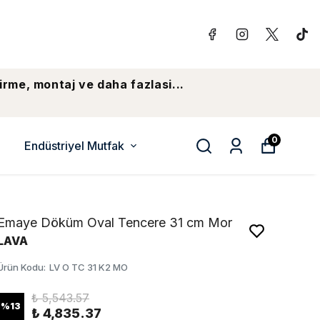
irme, montaj ve daha fazlasi...
0
Endüstriyel Mutfak
Emaye Döküm Oval Tencere 31 cm Mor
LAVA
Ürün Kodu
:
LV O TC 31 K2 MO
₺ 5,543.57
%
13
₺ 4,835.37