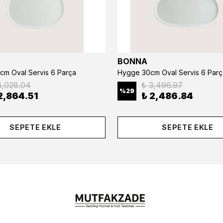
BONNA
cm Oval Servis 6 Parça
Hygge 30cm Oval Servis 6 Parç
4,028.04
₺ 3,496.97
%
29
2,864.51
₺ 2,486.84
SEPETE EKLE
SEPETE EKLE