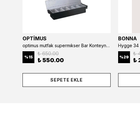
OPTİMUS
BONNA
optimus mutfak supermıkser Bar Konteyner 6'lı 50×16×9 cm Kapaklı Polikarbon Organizer Bar & Kafe
Hygge 34 
₺ 650.00
₺ 
%
15
%
29
₺ 550.00
₺ 
SEPETE EKLE