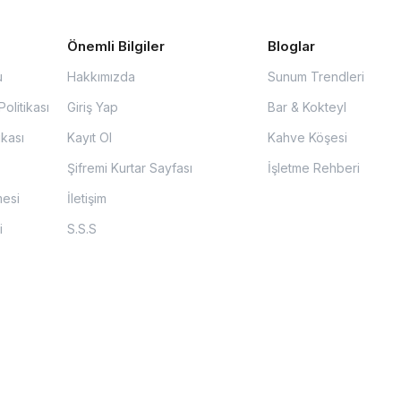
Önemli Bilgiler
Bloglar
u
Hakkımızda
Sunum Trendleri
olitikası
Giriş Yap
Bar & Kokteyl
ikası
Kayıt Ol
Kahve Köşesi
Şifremi Kurtar Sayfası
İşletme Rehberi
mesi
İletişim
i
S.S.S