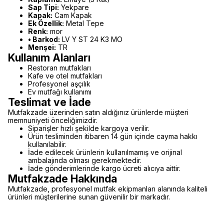
Sap Tipi:
Yekpare
Kapak:
Cam Kapak
Ek Özellik:
Metal Tepe
Renk:
mor
• Barkod:
LV Y ST 24 K3 MO
Menşei:
TR
Kullanım Alanları
Restoran mutfakları
Kafe ve otel mutfakları
Profesyonel aşçılık
Ev mutfağı kullanımı
Teslimat ve İade
Mutfakzade üzerinden satın aldığınız ürünlerde müşteri
memnuniyeti önceliğimizdir.
Siparişler hızlı şekilde kargoya verilir.
Ürün tesliminden itibaren 14 gün içinde cayma hakkı
kullanılabilir.
İade edilecek ürünlerin kullanılmamış ve orijinal
ambalajında olması gerekmektedir.
İade gönderimlerinde kargo ücreti alıcıya aittir.
Mutfakzade Hakkında
Mutfakzade, profesyonel mutfak ekipmanları alanında kaliteli
ürünleri müşterilerine sunan güvenilir bir markadır.