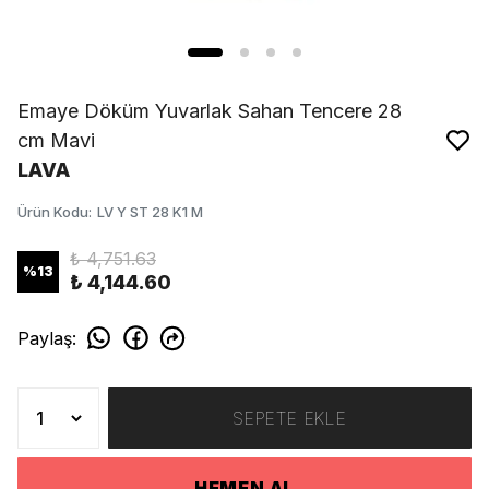
Emaye Döküm Yuvarlak Sahan Tencere 28
cm Mavi
LAVA
Ürün Kodu
:
LV Y ST 28 K1 M
₺ 4,751.63
%
13
₺ 4,144.60
Paylaş
:
SEPETE EKLE
HEMEN AL