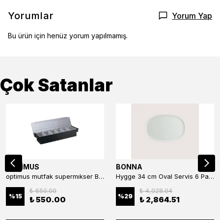
Yorumlar
Yorum Yap
Bu ürün için henüz yorum yapılmamış.
Çok Satanlar
OPTİMUS
BONNA
optimus mutfak supermıkser Bar Konteyner 6'lı 50×16×9 cm Kapaklı Polikarbon Organizer Bar & Kafe
Hygge 34 cm Oval Servis 6 Parça
₺ 650.00
₺ 4,028.04
%
15
%
29
₺ 550.00
₺ 2,864.51