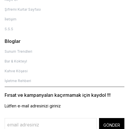
Şifremi Kurtar Sayfası
İletişim
S.S.S
Bloglar
Sunum Trendleri
Bar & Kokteyl
Kahve Köşesi
İşletme Rehberi
Fırsat ve kampanyaları kaçırmamak için kaydol !!!
Lütfen e-mail adresinizi giriniz
GÖNDER