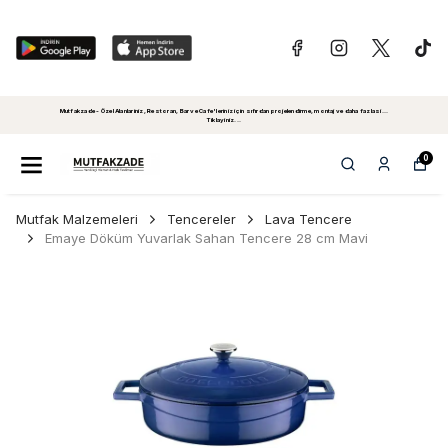
Mutfakzade - Özel Alanlariniz, Restoran, Bar ve Cafe'leriniz için sıfırdan projelendirme, montaj ve daha fazlasi...
Tiklayiniz...
0
Mutfak Malzemeleri
Tencereler
Lava Tencere
Emaye Döküm Yuvarlak Sahan Tencere 28 cm Mavi