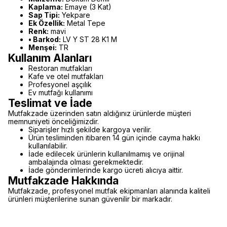
Kaplama:
Emaye (3 Kat)
Sap Tipi:
Yekpare
Ek Özellik:
Metal Tepe
Renk:
mavi
• Barkod:
LV Y ST 28 K1 M
Menşei:
TR
Kullanım Alanları
Restoran mutfakları
Kafe ve otel mutfakları
Profesyonel aşçılık
Ev mutfağı kullanımı
Teslimat ve İade
Mutfakzade üzerinden satın aldığınız ürünlerde müşteri
memnuniyeti önceliğimizdir.
Siparişler hızlı şekilde kargoya verilir.
Ürün tesliminden itibaren 14 gün içinde cayma hakkı
kullanılabilir.
İade edilecek ürünlerin kullanılmamış ve orijinal
ambalajında olması gerekmektedir.
İade gönderimlerinde kargo ücreti alıcıya aittir.
Mutfakzade Hakkında
Mutfakzade, profesyonel mutfak ekipmanları alanında kaliteli
ürünleri müşterilerine sunan güvenilir bir markadır.